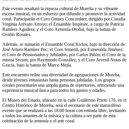
Este evento resaltará la riqueza cultural de Morelia y su vibrante
escena musical, en un esfuerzo por difundir y promover la actividad
coral. Participarán el Coro Omnes Concorditer, dirigido por Claudia
Virginia Arévalo Arroyo; el Ensamble Inspirare, a cargo de Patricia
Ramírez Aguilera; y el Coro Armonía Otoñal, bajo la batuta de
Ovidio Rosales.
Además, se sumarán el Ensamble Coral Kiclos, bajo la dirección de
José Arturo Ramírez Puc; el Coro femenil, por Esmeralda Jiménez;
el Coro de Pensionados y Jubilados, por Carlos Piñón; el Coro de la
misma Secum, por Raymundo González; y el Coro Juvenil Notas de
Gracia, bajo la batuta de Marco Mejía.
Este encuentro reúne una diversidad de agrupaciones de Morelia,
desde jóvenes entusiastas hasta personas jubiladas. Los grupos
corales presentarán una amplia gama de repertorios, ofreciendo una
experiencia musical única para todos los gustos y edades.
El Museo del Estado, ubicado en la calle Guillermo Prieto 176, en el
Centro Histórico de Morelia, será el escenario de este maravilloso
evento que se realizará a las 18:00 horas con entrada libre, invitando
a todos los amantes de la música y la cultura a ser parte de esta
celebración de la armonía y el arte coral.