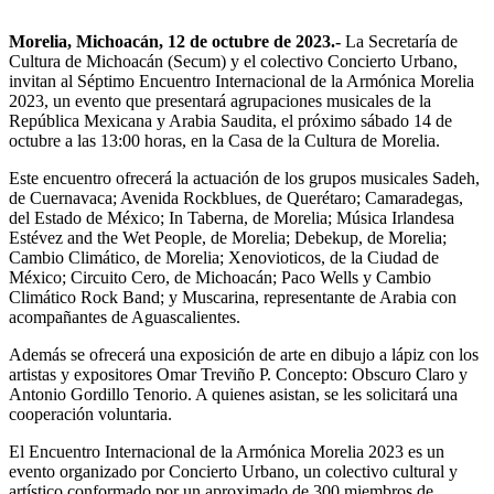
Morelia, Michoacán, 12 de octubre de 2023.-
La Secretaría de
Cultura de Michoacán (Secum) y el colectivo Concierto Urbano,
invitan al Séptimo Encuentro Internacional de la Armónica Morelia
2023, un evento que presentará agrupaciones musicales de la
República Mexicana y Arabia Saudita, el próximo sábado 14 de
octubre a las 13:00 horas, en la Casa de la Cultura de Morelia.
Este encuentro ofrecerá la actuación de los grupos musicales Sadeh,
de Cuernavaca; Avenida Rockblues, de Querétaro; Camaradegas,
del Estado de México; In Taberna, de Morelia; Música Irlandesa
Estévez and the Wet People, de Morelia; Debekup, de Morelia;
Cambio Climático, de Morelia; Xenovioticos, de la Ciudad de
México; Circuito Cero, de Michoacán; Paco Wells y Cambio
Climático Rock Band; y Muscarina, representante de Arabia con
acompañantes de Aguascalientes.
Además se ofrecerá una exposición de arte en dibujo a lápiz con los
artistas y expositores Omar Treviño P. Concepto: Obscuro Claro y
Antonio Gordillo Tenorio. A quienes asistan, se les solicitará una
cooperación voluntaria.
El Encuentro Internacional de la Armónica Morelia 2023 es un
evento organizado por Concierto Urbano, un colectivo cultural y
artístico conformado por un aproximado de 300 miembros de