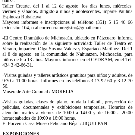
danza.
Taller Crearte, del 1 al 12 de agosto, los días lunes, miércoles,
viernes y sábados, dirigido a niños y adolescentes, imparte Paulina
Espinoza Rubalcava.
Mayores informes e inscripciones al teléfono (351) 5 15 46 66
extensión 104, o al correo cramregistro@gmail.com
-El Centro Dramático de Michoacán, ubicado en Pátzcuaro, informa
sobre la realización de la siguiente actividad: Taller de Teatro en
Verano, imparten: Olga Susana Valdez y Espartaco Martínez. Del 1
al 8 de agosto, en la comunidad de Nahuatzen, Michoacán, para
niños de 6 a 13 años. Mayores informes en el CEDRAM, en el Tel.
434 3 42-66-31.
-Visitas guiadas y talleres artísticos gratuitos para niños y adultos, de
9:30 a 11:00 horas. Informes en los teléfonos 3 13 92 60 y 3 12 70
56.
Museo de Arte Colonial / MORELIA
-Visitas guiadas, clases de piano, rondalla Infantil, proyección de
películas, documentales y exhibiciones temporales. Horarios de
atención: martes a viernes de 10:00 a 14:00 y de 16:00 a 20:00
horas; sábados de 10:00 a 16:00 horas.
El Porvenir Casa Museo Feliciano Béjar / JIQUILPAN
EXPOSICIONES