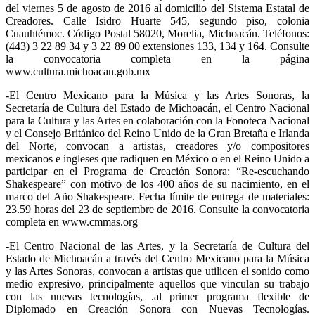
del viernes 5 de agosto de 2016 al domicilio del Sistema Estatal de
Creadores. Calle Isidro Huarte 545, segundo piso, colonia
Cuauhtémoc. Código Postal 58020, Morelia, Michoacán. Teléfonos:
(443) 3 22 89 34 y 3 22 89 00 extensiones 133, 134 y 164. Consulte
la convocatoria completa en la página
www.cultura.michoacan.gob.mx
-El Centro Mexicano para la Música y las Artes Sonoras, la
Secretaría de Cultura del Estado de Michoacán, el Centro Nacional
para la Cultura y las Artes en colaboración con la Fonoteca Nacional
y el Consejo Británico del Reino Unido de la Gran Bretaña e Irlanda
del Norte, convocan a artistas, creadores y/o compositores
mexicanos e ingleses que radiquen en México o en el Reino Unido a
participar en el Programa de Creación Sonora: “Re-escuchando
Shakespeare” con motivo de los 400 años de su nacimiento, en el
marco del Año Shakespeare. Fecha límite de entrega de materiales:
23.59 horas del 23 de septiembre de 2016. Consulte la convocatoria
completa en www.cmmas.org
-El Centro Nacional de las Artes, y la Secretaría de Cultura del
Estado de Michoacán a través del Centro Mexicano para la Música
y las Artes Sonoras, convocan a artistas que utilicen el sonido como
medio expresivo, principalmente aquellos que vinculan su trabajo
con las nuevas tecnologías, .al primer programa flexible de
Diplomado en Creación Sonora con Nuevas Tecnologías.