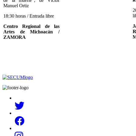
de la muerte”, de Víctor
Manuel Ortiz
2
l
18:30 horas / Entrada libre
J
Centro Regional de las
R
Artes de Michoacán /
M
ZAMORA