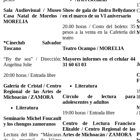
Sala Audiovisual / Museo
Show de gala de Indra Bellydance
C
Casa Natal de Morelos /
en el marco de su VI aniversario
S
MORELIA
20.00 horas / Costo del boleto: 35
M
pesos a la venta en la Cafetería del
M
teatro
*Cineclub Salvador
Toscano
Teatro Ocampo / MORELIA
“By the sea” / Dirección:
Mayores informes en el celular 44
J
Angelina Jolie
31 60 63 03
C
20:00 horas / Entrada libre
F
Galería de Cristal / Centro
Literatura
1
Regional de las Artes de
Círculo de lectura para
l
Michoacán / ZAMORA
adolescentes y adultos
M
Literatura
19:00 horas / Entrada libre
/
Seminario Michel Foucault
Centro de Lectura Francisco
y los chongos zamoranos
Elizalde / Centro Regional de las
P
Lectura del libro “Máscaras
Artes de Michoacán / ZAMORA
l