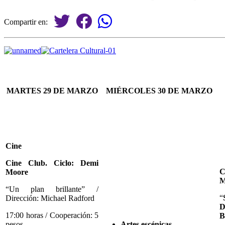
Compartir en:
MARTES 29 DE MARZO
MIÉRCOLES 30
DE MARZO
Cine
Cine Club. Ciclo:
Demi
C
Moore
M
“Un plan brillante” /
“
Dirección: Michael Radford
D
17:00 horas / Cooperación: 5
B
pesos
Artes escénicas