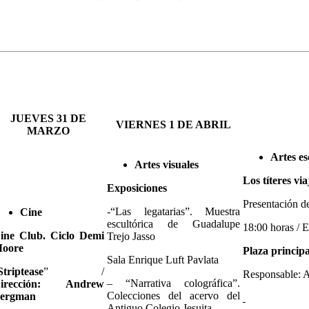
JUEVES 31
DE
VIERNES 1 DE ABRIL
MARZO
Artes es
Artes visuales
Los títer
Exposiciones
Presentación de
-“Las legatarias”. Muestra
Cine
escultórica de Guadalupe
18:00 horas / E
ine Club. Ciclo
Demi
Trejo Jasso
oore
Plaza princ
Sala Enrique Luft Pavlata
Striptease
” /
Responsable: 
– “Narrativa colográfica”.
irección:
Andrew
Colecciones del acervo del
ergman
Antiguo Colegio Jesuita