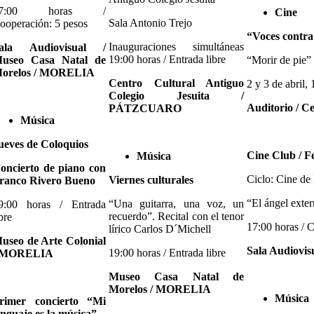
17:00 horas /
Cine
Sala Antonio Trejo
ooperación: 5 pesos
“Voces contra 
Inauguraciones simultáneas
ala Audiovisual /
19:00 horas / Entrada libre
useo Casa Natal de
“Morir de pie”
orelos / MORELIA
Centro Cultural Antiguo
2 y 3 de abril, 
Colegio Jesuita /
Auditorio / C
PÁTZCUARO
Música
ueves de Coloquios
Cine Club / Fe
Música
oncierto de piano con
Ciclo: Cine de
Viernes culturales
ranco Rivero Bueno
“El ángel exte
“Una guitarra, una voz, un
9:00 horas / Entrada
recuerdo”. Recital con el tenor
ibre
17:00 horas / 
lírico Carlos D´Michell
useo de Arte Colonial
Sala Audiovi
19:00 horas / Entrada libre
 MORELIA
Museo Casa Natal de
Morelos / MORELIA
Música
rimer concierto “Mi
enguaje es la música”