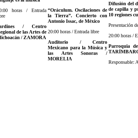
Difusión del d
de capilla y p
“Oráculum. Oscilaciones de
0:00 horas / Entrada
10 regiones
la Tierra”. Concierto con
ibre
Antonio Issac, de México
Presentación d
ardines / Centro
20:00 horas / Entrada libre
egional de las Artes de
20:00 horas / E
ichoacán / ZAMORA
Auditorio / Centro
Parroquia d
Mexicano para la Música y
TARÍMBAR
las Artes Sonoras /
MORELIA
Responsable: 