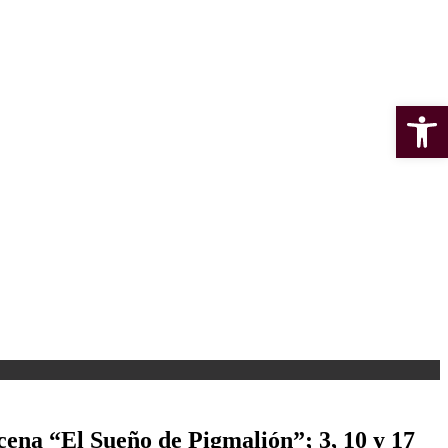
Open 
ena “El Sueño de Pigmalión”; 3, 10 y 17