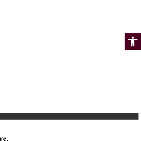
Open 
re.