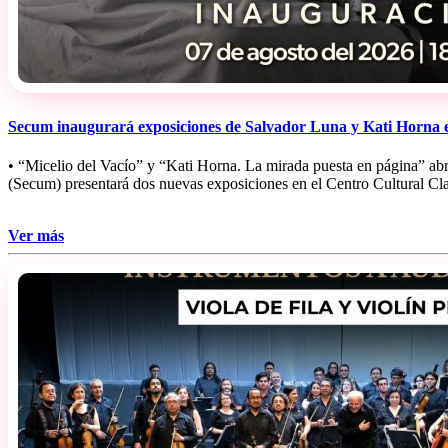
Secum inaugurará exposiciones de Salvador Luna y Kati Horna e
• “Micelio del Vacío” y “Kati Horna. La mirada puesta en página” abr
(Secum) presentará dos nuevas exposiciones en el Centro Cultural Clav
Ver más