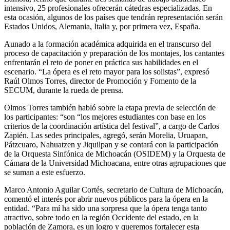
intensivo, 25 profesionales ofrecerán cátedras especializadas. En
esta ocasión, algunos de los países que tendrán representación serán
Estados Unidos, Alemania, Italia y, por primera vez, España.
Aunado a la formación académica adquirida en el transcurso del
proceso de capacitación y preparación de los montajes, los cantantes
enfrentarán el reto de poner en práctica sus habilidades en el
escenario. “La ópera es el reto mayor para los solistas”, expresó
Raúl Olmos Torres, director de Promoción y Fomento de la
SECUM, durante la rueda de prensa.
Olmos Torres también habló sobre la etapa previa de selección de
los participantes: “son “los mejores estudiantes con base en los
criterios de la coordinación artística del festival”, a cargo de Carlos
Zapién. Las sedes principales, agregó, serán Morelia, Uruapan,
Pátzcuaro, Nahuatzen y Jiquilpan y se contará con la participación
de la Orquesta Sinfónica de Michoacán (OSIDEM) y la Orquesta de
Cámara de la Universidad Michoacana, entre otras agrupaciones que
se suman a este esfuerzo.
Marco Antonio Aguilar Cortés, secretario de Cultura de Michoacán,
comentó el interés por abrir nuevos públicos para la ópera en la
entidad. “Para mí ha sido una sorpresa que la ópera tenga tanto
atractivo, sobre todo en la región Occidente del estado, en la
población de Zamora, es un logro y queremos fortalecer esta