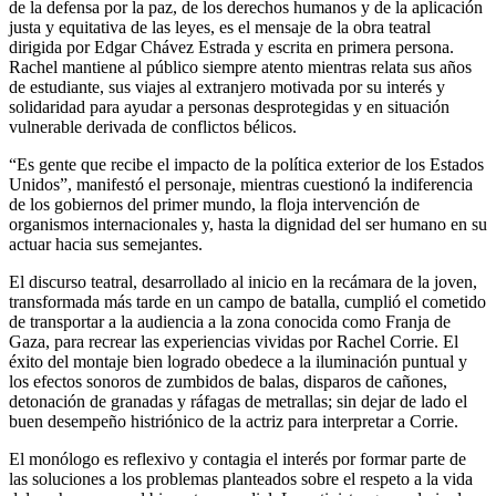
de la defensa por la paz, de los derechos humanos y de la aplicación
justa y equitativa de las leyes, es el mensaje de la obra teatral
dirigida por Edgar Chávez Estrada y escrita en primera persona.
Rachel mantiene al público siempre atento mientras relata sus años
de estudiante, sus viajes al extranjero motivada por su interés y
solidaridad para ayudar a personas desprotegidas y en situación
vulnerable derivada de conflictos bélicos.
“Es gente que recibe el impacto de la política exterior de los Estados
Unidos”, manifestó el personaje, mientras cuestionó la indiferencia
de los gobiernos del primer mundo, la floja intervención de
organismos internacionales y, hasta la dignidad del ser humano en su
actuar hacia sus semejantes.
El discurso teatral, desarrollado al inicio en la recámara de la joven,
transformada más tarde en un campo de batalla, cumplió el cometido
de transportar a la audiencia a la zona conocida como Franja de
Gaza, para recrear las experiencias vividas por Rachel Corrie. El
éxito del montaje bien logrado obedece a la iluminación puntual y
los efectos sonoros de zumbidos de balas, disparos de cañones,
detonación de granadas y ráfagas de metrallas; sin dejar de lado el
buen desempeño histriónico de la actriz para interpretar a Corrie.
El monólogo es reflexivo y contagia el interés por formar parte de
las soluciones a los problemas planteados sobre el respeto a la vida