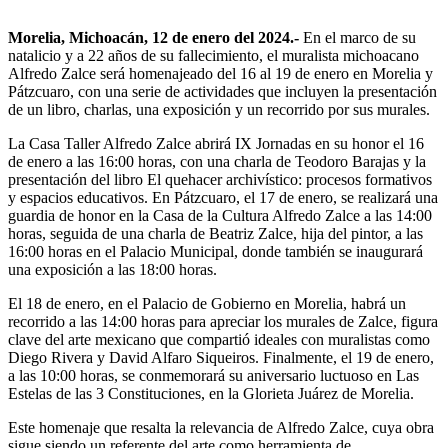
Morelia, Michoacán, 12 de enero del 2024.-
En el marco de su
natalicio y a 22 años de su fallecimiento, el muralista michoacano
Alfredo Zalce será homenajeado del 16 al 19 de enero en Morelia y
Pátzcuaro, con una serie de actividades que incluyen la presentación
de un libro, charlas, una exposición y un recorrido por sus murales.
La Casa Taller Alfredo Zalce abrirá IX Jornadas en su honor el 16
de enero a las 16:00 horas, con una charla de Teodoro Barajas y la
presentación del libro El quehacer archivístico: procesos formativos
y espacios educativos. En Pátzcuaro, el 17 de enero, se realizará una
guardia de honor en la Casa de la Cultura Alfredo Zalce a las 14:00
horas, seguida de una charla de Beatriz Zalce, hija del pintor, a las
16:00 horas en el Palacio Municipal, donde también se inaugurará
una exposición a las 18:00 horas.
El 18 de enero, en el Palacio de Gobierno en Morelia, habrá un
recorrido a las 14:00 horas para apreciar los murales de Zalce, figura
clave del arte mexicano que compartió ideales con muralistas como
Diego Rivera y David Alfaro Siqueiros. Finalmente, el 19 de enero,
a las 10:00 horas, se conmemorará su aniversario luctuoso en Las
Estelas de las 3 Constituciones, en la Glorieta Juárez de Morelia.
Este homenaje que resalta la relevancia de Alfredo Zalce, cuya obra
sigue siendo un referente del arte como herramienta de