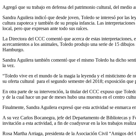
Agregó que su trabajo en defensa del patrimonio cultural, del medio a
Sandra Aguilera indicó que desde joven, Toledo se interesó por las le
cultura zapoteca y también de su propia infancia. Las interpretaciones
local, pero que expresan ante todo sus raíces.
La Directora del CCC comentó que acerca de estas interpretaciones, e
acercamientos a los animales, Toledo produjo una serie de 15 dibujos
Hamburgo.
Sandra Aguilera también comentó que el mismo Toledo ha dicho sentirs
la vez.
“Toledo vive en el mundo de la magia la leyenda y el misticismo de n
su oferta cultural para el segundo semestre del 2018; exposición que
En otra parte de su intervención, la titular del CCC expuso que Toled
y de la cual hace un par de meses hubo una muestra en el centro cult
Finalmente, Sandra Aguilera expresó que esta actividad se enmarca en l
A su vez Carlos Bocanegra, jefe del Departamento de Bibliotecas y Fome
invitación a esta actividad, a fin de coadyuvar en la los trabajos real
Rosa Martha Arriaga, presidenta de la Asociación Civil “Amigos del C