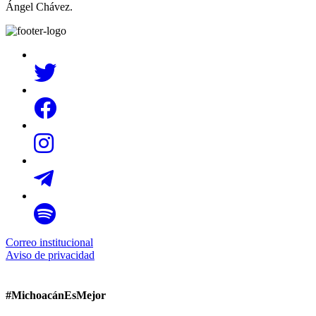
Ángel Chávez.
Correo institucional
Aviso de privacidad
#MichoacánEsMejor