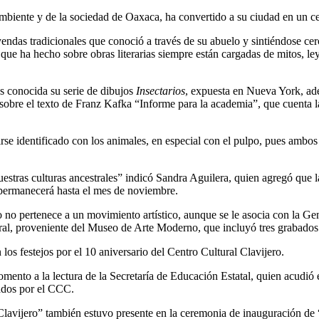
mbiente y de la sociedad de Oaxaca, ha convertido a su ciudad en un ce
yendas tradicionales que conoció a través de su abuelo y sintiéndose cer
 que ha hecho sobre obras literarias siempre están cargadas de mitos, l
s conocida su serie de dibujos
Insectarios
, expuesta en Nueva York, ad
 sobre el texto de Franz Kafka “Informe para la academia”, que cuenta 
e identificado con los animales, en especial con el pulpo, pues ambos 
uestras culturas ancestrales” indicó Sandra Aguilera, quien agregó que
 permanecerá hasta el mes de noviembre.
o no pertenece a un movimiento artístico, aunque se le asocia con la G
ural, proveniente del Museo de Arte Moderno, que incluyó tres grabados 
os festejos por el 10 aniversario del Centro Cultural Clavijero.
nto a la lectura de la Secretaría de Educación Estatal, quien acudió en
izados por el CCC.
lavijero” también estuvo presente en la ceremonia de inauguración de 