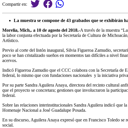
Compartir en:
La muestra se compone de 43 grabados que se exhibirán ha
Morelia, Mich,. a 10 de agosto del 2018.-
A través de la muestra “La
la labor conjunta efectuada por la Secretaría de Cultura de Michoacán
Artístico.
Previo al corte del listón inaugural, Silvia Figueroa Zamudio, secret
poco se han cristalizado sueños en momentos tan difíciles a nivel fina
acervos.
Indicó Figueroa Zamudio que el CCC colabora con la Secretaría de Educ
federal, lo mismo que con fundaciones nacionales y la iniciativa priv
Por su parte Sandra Aguilera Anaya, directora del recinto cultural anf
que el proyecto se concretara; gestiones que involucraron la participa
federal.
Sobre las relaciones interinstitucionales Sandra Aguilera indicó que 
Homenaje Nacional a José Guadalupe Posada.
En su discurso, Aguilera Anaya expresó que en Francisco Toledo se rec
social
.