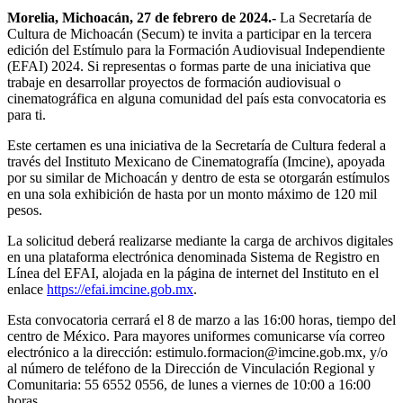
Morelia, Michoacán, 27 de febrero de 2024.-
La Secretaría de
Cultura de Michoacán (Secum) te invita a participar en la tercera
edición del Estímulo para la Formación Audiovisual Independiente
(EFAI) 2024. Si representas o formas parte de una iniciativa que
trabaje en desarrollar proyectos de formación audiovisual o
cinematográfica en alguna comunidad del país esta convocatoria es
para ti.
Este certamen es una iniciativa de la Secretaría de Cultura federal a
través del Instituto Mexicano de Cinematografía (Imcine), apoyada
por su similar de Michoacán y dentro de esta se otorgarán estímulos
en una sola exhibición de hasta por un monto máximo de 120 mil
pesos.
La solicitud deberá realizarse mediante la carga de archivos digitales
en una plataforma electrónica denominada Sistema de Registro en
Línea del EFAI, alojada en la página de internet del Instituto en el
enlace
https://efai.imcine.gob.mx
.
Esta convocatoria cerrará el 8 de marzo a las 16:00 horas, tiempo del
centro de México. Para mayores uniformes comunicarse vía correo
electrónico a la dirección: estimulo.formacion@imcine.gob.mx, y/o
al número de teléfono de la Dirección de Vinculación Regional y
Comunitaria: 55 6552 0556, de lunes a viernes de 10:00 a 16:00
horas.