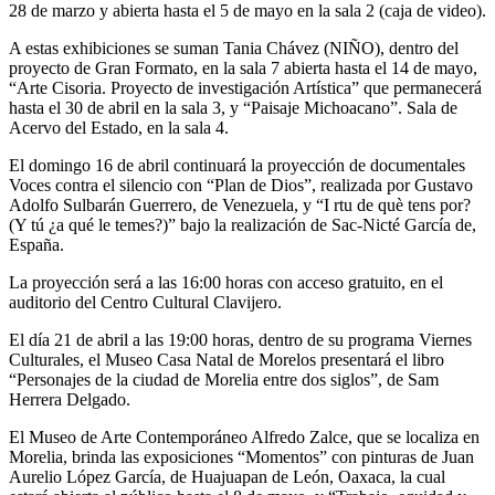
28 de marzo y abierta hasta el 5 de mayo en la sala 2 (caja de video).
A estas exhibiciones se suman Tania Chávez (NIÑO), dentro del
proyecto de Gran Formato, en la sala 7 abierta hasta el 14 de mayo,
“Arte Cisoria. Proyecto de investigación Artística” que permanecerá
hasta el 30 de abril en la sala 3, y “Paisaje Michoacano”. Sala de
Acervo del Estado, en la sala 4.
El domingo 16 de abril continuará la proyección de documentales
Voces contra el silencio con “Plan de Dios”, realizada por Gustavo
Adolfo Sulbarán Guerrero, de Venezuela, y “I rtu de què tens por?
(Y tú ¿a qué le temes?)” bajo la realización de Sac-Nicté García de,
España.
La proyección será a las 16:00 horas con acceso gratuito, en el
auditorio del Centro Cultural Clavijero.
El día 21 de abril a las 19:00 horas, dentro de su programa Viernes
Culturales, el Museo Casa Natal de Morelos presentará el libro
“Personajes de la ciudad de Morelia entre dos siglos”, de Sam
Herrera Delgado.
El Museo de Arte Contemporáneo Alfredo Zalce, que se localiza en
Morelia, brinda las exposiciones “Momentos” con pinturas de Juan
Aurelio López García, de Huajuapan de León, Oaxaca, la cual