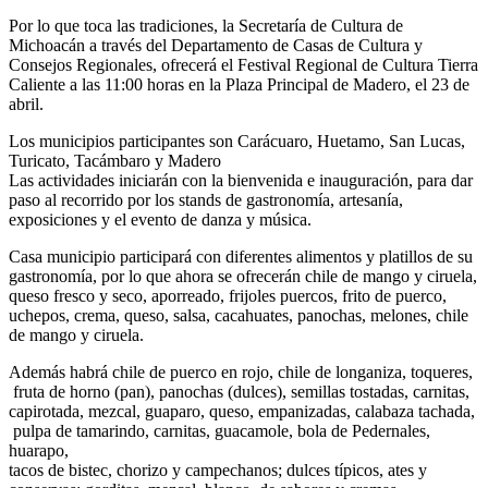
Por lo que toca las tradiciones, la Secretaría de Cultura de
Michoacán a través del Departamento de Casas de Cultura y
Consejos Regionales, ofrecerá el Festival Regional de Cultura Tierra
Caliente a las 11:00 horas en la Plaza Principal de Madero, el 23 de
abril.
Los municipios participantes son Carácuaro, Huetamo, San Lucas,
Turicato, Tacámbaro y Madero
Las actividades iniciarán con la bienvenida e inauguración, para dar
paso al recorrido por los stands de gastronomía, artesanía,
exposiciones y el evento de danza y música.
Casa municipio participará con diferentes alimentos y platillos de su
gastronomía, por lo que ahora se ofrecerán chile de mango y ciruela,
queso fresco y seco, aporreado, frijoles puercos, frito de puerco,
uchepos, crema, queso, salsa, cacahuates, panochas, melones, chile
de mango y ciruela.
Además habrá chile de puerco en rojo, chile de longaniza, toqueres,
fruta de horno (pan), panochas (dulces), semillas tostadas, carnitas,
capirotada, mezcal, guaparo, queso, empanizadas, calabaza tachada,
pulpa de tamarindo, carnitas, guacamole, bola de Pedernales,
huarapo,
tacos de bistec, chorizo y campechanos; dulces típicos, ates y