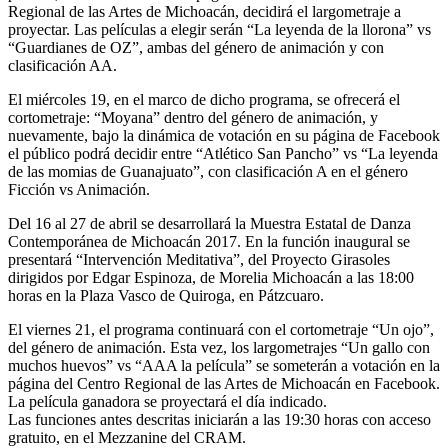
Regional de las Artes de Michoacán, decidirá el largometraje a
proyectar. Las películas a elegir serán “La leyenda de la llorona” vs
“Guardianes de OZ”, ambas del género de animación y con
clasificación AA.
El miércoles 19, en el marco de dicho programa, se ofrecerá el
cortometraje: “Moyana” dentro del género de animación, y
nuevamente, bajo la dinámica de votación en su página de Facebook
el público podrá decidir entre “Atlético San Pancho” vs “La leyenda
de las momias de Guanajuato”, con clasificación A en el género
Ficción vs Animación.
Del 16 al 27 de abril se desarrollará la Muestra Estatal de Danza
Contemporánea de Michoacán 2017. En la función inaugural se
presentará “Intervención Meditativa”, del Proyecto Girasoles
dirigidos por Edgar Espinoza, de Morelia Michoacán a las 18:00
horas en la Plaza Vasco de Quiroga, en Pátzcuaro.
El viernes 21, el programa continuará con el cortometraje “Un ojo”,
del género de animación. Esta vez, los largometrajes “Un gallo con
muchos huevos” vs “AAA la película” se someterán a votación en la
página del Centro Regional de las Artes de Michoacán en Facebook.
La película ganadora se proyectará el día indicado.
Las funciones antes descritas iniciarán a las 19:30 horas con acceso
gratuito, en el Mezzanine del CRAM.