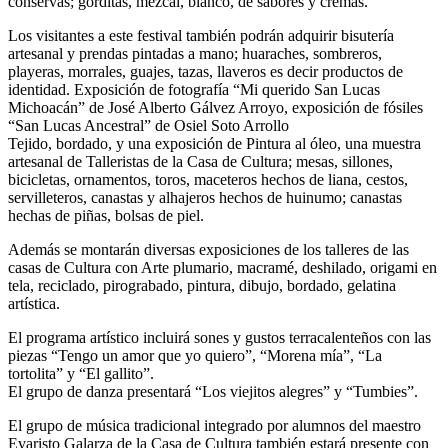
conservas; gorditas, mezcal, blanco, de sabores y cremas.
Los visitantes a este festival también podrán adquirir bisutería
artesanal y prendas pintadas a mano; huaraches, sombreros,
playeras, morrales, guajes, tazas, llaveros es decir productos de
identidad. Exposición de fotografía “Mi querido San Lucas
Michoacán” de José Alberto Gálvez Arroyo, exposición de fósiles
“San Lucas Ancestral” de Osiel Soto Arrollo
Tejido, bordado, y una exposición de Pintura al óleo, una muestra
artesanal de Talleristas de la Casa de Cultura; mesas, sillones,
bicicletas, ornamentos, toros, maceteros hechos de liana, cestos,
servilleteros, canastas y alhajeros hechos de huinumo; canastas
hechas de piñas, bolsas de piel.
Además se montarán diversas exposiciones de los talleres de las
casas de Cultura con Arte plumario, macramé, deshilado, origami en
tela, reciclado, pirograbado, pintura, dibujo, bordado, gelatina
artística.
El programa artístico incluirá sones y gustos terracalenteños con las
piezas “Tengo un amor que yo quiero”, “Morena mía”, “La
tortolita” y “El gallito”.
El grupo de danza presentará “Los viejitos alegres” y “Tumbies”.
El grupo de música tradicional integrado por alumnos del maestro
Evaristo Galarza de la Casa de Cultura también estará presente con