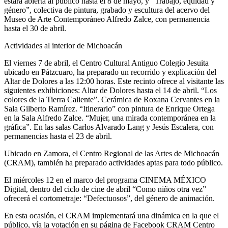
estará abierta al público hasta el 8 de mayo, y “Trabajo, equidad y
género”, colectiva de pintura, grabado y escultura del acervo del
Museo de Arte Contemporáneo Alfredo Zalce, con permanencia
hasta el 30 de abril.
Actividades al interior de Michoacán
El viernes 7 de abril, el Centro Cultural Antiguo Colegio Jesuita
ubicado en Pátzcuaro, ha preparado un recorrido y explicación del
Altar de Dolores a las 12:00 horas. Este recinto ofrece al visitante las
siguientes exhibiciones: Altar de Dolores hasta el 14 de abril. “Los
colores de la Tierra Caliente”. Cerámica de Roxana Cervantes en la
Sala Gilberto Ramírez. “Itinerario” con pintura de Enrique Ortega
en la Sala Alfredo Zalce. “Mujer, una mirada contemporánea en la
gráfica”. En las salas Carlos Alvarado Lang y Jesús Escalera, con
permanencias hasta el 23 de abril.
Ubicado en Zamora, el Centro Regional de las Artes de Michoacán
(CRAM), también ha preparado actividades aptas para todo público.
El miércoles 12 en el marco del programa CINEMA MÉXICO
Digital, dentro del ciclo de cine de abril “Como niños otra vez”
ofrecerá el cortometraje: “Defectuosos”, del género de animación.
En esta ocasión, el CRAM implementará una dinámica en la que el
público, vía la votación en su página de Facebook CRAM Centro