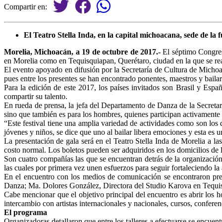
Compartir en:
El Teatro Stella Inda, en la capital michoacana, sede de la 
Morelia, Michoacán, a 19 de octubre de 2017.-
El séptimo Congres
en Morelia como en Tequisquiapan, Querétaro, ciudad en la que se real
El evento apoyado en difusión por la Secretaría de Cultura de Micho
pues entre los presentes se han encontrado ponentes, maestros y bailar
Para la edición de este 2017, los países invitados son Brasil y Espa
compartir su talento.
En rueda de prensa, la jefa del Departamento de Danza de la Secreta
sino que también es para los hombres, quienes participan activamente 
“Este festival tiene una amplia variedad de actividades como son los d
jóvenes y niños, se dice que uno al bailar libera emociones y esta e
La presentación de gala será en el Teatro Stella Inda de Morelia a la
costo normal. Los boletos pueden ser adquiridos en los domicilios de 
Son cuatro compañías las que se encuentran detrás de la organizaci
las cuales por primera vez unen esfuerzos para seguir fortaleciendo la 
En el encuentro con los medios de comunicación se encontraron pr
Danza; Ma. Dolores González, Directora del Studio Karova en Tequisq
Cabe mencionar que el objetivo principal del encuentro es abrir los ho
intercambio con artistas internacionales y nacionales, cursos, confere
El programa
Organizadoras detallaron que entre los talleres a efectuarse se encuen