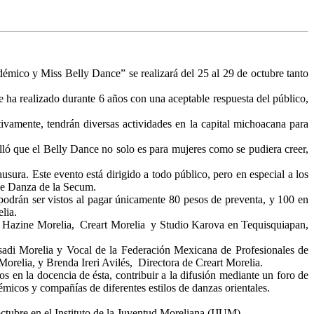
mico y Miss Belly Dance” se realizará del 25 al 29 de octubre tanto
ha realizado durante 6 años con una aceptable respuesta del público,
tivamente, tendrán diversas actividades en la capital michoacana para
ló que el Belly Dance no solo es para mujeres como se pudiera creer,
usura. Este evento está dirigido a todo público, pero en especial a los
 de Danza de la Secum.
e podrán ser vistos al pagar únicamente 80 pesos de preventa, y 100 en
lia.
io Hazine Morelia, Creart Morelia y Studio Karova en Tequisquiapan,
adi Morelia y Vocal de la Federación Mexicana de Profesionales de
relia, y Brenda Ireri Avilés, Directora de Creart Morelia.
os en la docencia de ésta, contribuir a la difusión mediante un foro de
émicos y compañías de diferentes estilos de danzas orientales.
octubre en el Instituto de la Juventud Moreliana (IJUM).