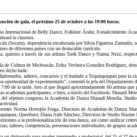
función de gala, el próximo 25 de octubre a las 19:00 horas.
o Internacional de Belly Dance, Folklore Árabe, Fortalecimiento Acadé
izará la clausura.
acán (Secum), dependencia encabezada por Silvia Figueroa Zamudio, se 
ines de diferentes países con un destacable currículo.
ña, quienes a través de sus artistas Tarik Dance y Naima Nezz, respec
ría de Cultura de Michoacán, Erika Verónica González Rodríguez, detal
en dicho baile.
iplomados, talleres, concursos y el traslado a Tequisquiapan para la cla
s una oportunidad de experimentarlo”, comentó la jefa del Departamento
s 7:00 de la tarde, foro al que llegará aproximadamente 60 artistas qu
las academias participantes, o bien, a través del Facebook: Shasadi More
ón del séptimo congreso, la Academia de Danza Shasadi Morelia, Stud
actividad.
esentes Norma Herrejón Fraga, Directora de Academia de Danza Shas
uiapan, Querétaro; Diana Aide Sánchez, Directora de Studio Hazine Mo
rizontes a la profesionalización de esta danza, así como unificar criteri
ncias, talleres, competencia, presentaciones individuales, de grupos acad
tra un diplomado para niveles intermedio a profesional, del 25 al 27 de 