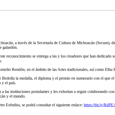
oacán, a través de la Secretaría de Cultura de Michoacán (Secum), dio
e galardón.
ste reconocimiento se entrega a las y los creadores que han dedicado su vi
s.
nelio Rendón, en el ámbito de las Artes tradicionales, así como Elba R
z Bedolla la medalla, el diploma y el premio en numerario con el que e
 y el país.
a las instituciones postulantes y les exhortan a seguir colaborando co
acán y el mundo.
tes Eréndira, se podrá consultar el siguiente enlace:
https://bit.ly/RdP