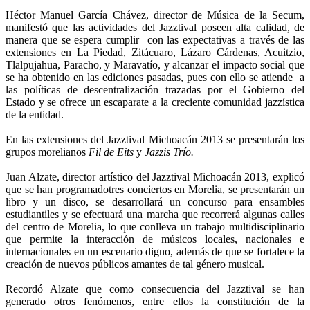
Héctor Manuel García Chávez, director de Música de la Secum,
manifestó que las actividades del Jazztival poseen alta calidad, de
manera que se espera cumplir con las expectativas a través de las
extensiones en La Piedad, Zitácuaro, Lázaro Cárdenas, Acuitzio,
Tlalpujahua, Paracho, y Maravatío, y alcanzar el impacto social que
se ha obtenido en las ediciones pasadas, pues con ello se atiende a
las políticas de descentralización trazadas por el Gobierno del
Estado y se ofrece un escaparate a la creciente comunidad jazzística
de la entidad.
En las extensiones del Jazztival Michoacán 2013 se presentarán los
grupos morelianos
Fil de Eits
y
Jazzis Trío.
Juan Alzate, director artístico del Jazztival Michoacán 2013, explicó
que se han programadotres conciertos en Morelia, se presentarán un
libro y un disco, se desarrollará un concurso para ensambles
estudiantiles y se efectuará una marcha que recorrerá algunas calles
del centro de Morelia, lo que conlleva un trabajo multidisciplinario
que permite la interacción de músicos locales, nacionales e
internacionales en un escenario digno, además de que se fortalece la
creación de nuevos públicos amantes de tal género musical.
Recordó Alzate que como consecuencia del Jazztival se han
generado otros fenómenos, entre ellos la constitución de la