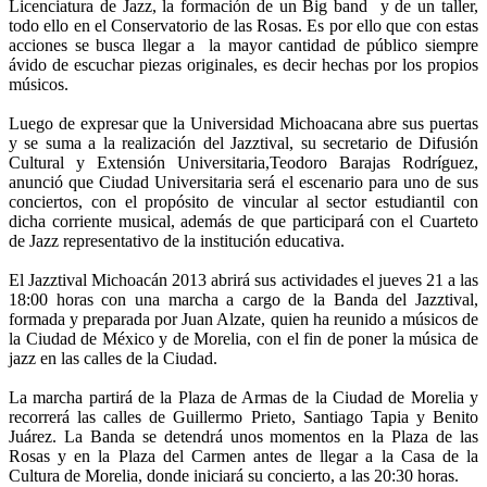
Licenciatura de Jazz, la formación de un Big band y de un taller,
todo ello en el Conservatorio de las Rosas. Es por ello que con estas
acciones se busca llegar a la mayor cantidad de público siempre
ávido de escuchar piezas originales, es decir hechas por los propios
músicos.
Luego de expresar que la Universidad Michoacana abre sus puertas
y se suma a la realización del Jazztival, su secretario de Difusión
Cultural y Extensión Universitaria,Teodoro Barajas Rodríguez,
anunció que Ciudad Universitaria será el escenario para uno de sus
conciertos, con el propósito de vincular al sector estudiantil con
dicha corriente musical, además de que participará con el Cuarteto
de Jazz representativo de la institución educativa.
El Jazztival Michoacán 2013 abrirá sus actividades el jueves 21 a las
18:00 horas con una marcha a cargo de la Banda del Jazztival,
formada y preparada por Juan Alzate, quien ha reunido a músicos de
la Ciudad de México y de Morelia, con el fin de poner la música de
jazz en las calles de la Ciudad.
La marcha partirá de la Plaza de Armas de la Ciudad de Morelia y
recorrerá las calles de Guillermo Prieto, Santiago Tapia y Benito
Juárez. La Banda se detendrá unos momentos en la Plaza de las
Rosas y en la Plaza del Carmen antes de llegar a la Casa de la
Cultura de Morelia, donde iniciará su concierto, a las 20:30 horas.