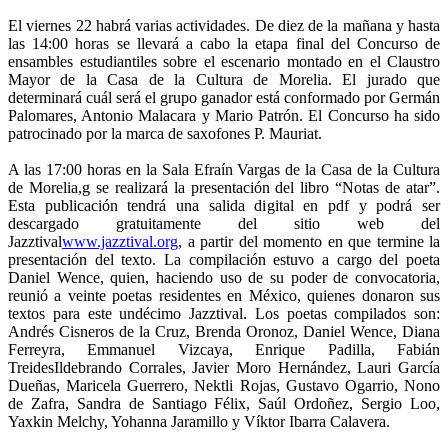
El viernes 22 habrá varias actividades. De diez de la mañana y hasta
las 14:00 horas se llevará a cabo la etapa final del Concurso de
ensambles estudiantiles sobre el escenario montado en el Claustro
Mayor de la Casa de la Cultura de Morelia. El jurado que
determinará cuál será el grupo ganador está conformado por Germán
Palomares, Antonio Malacara y Mario Patrón. El Concurso ha sido
patrocinado por la marca de saxofones P. Mauriat.
A las 17:00 horas en la Sala Efraín Vargas de la Casa de la Cultura
de Morelia,g se realizará la presentación del libro “Notas de atar”.
Esta publicación tendrá una salida digital en pdf y podrá ser
descargado gratuitamente del sitio web del
Jazztival
www.jazztival.org
, a partir del momento en que termine la
presentación del texto. La compilación estuvo a cargo del poeta
Daniel Wence, quien, haciendo uso de su poder de convocatoria,
reunió a veinte poetas residentes en México, quienes donaron sus
textos para este undécimo Jazztival. Los poetas compilados son:
Andrés Cisneros de la Cruz, Brenda Oronoz, Daniel Wence, Diana
Ferreyra, Emmanuel Vizcaya, Enrique Padilla, Fabián
TreidesIldebrando Corrales, Javier Moro Hernández, Lauri García
Dueñas, Maricela Guerrero, Nektli Rojas, Gustavo Ogarrio, Nono
de Zafra, Sandra de Santiago Félix, Saúl Ordoñez, Sergio Loo,
Yaxkin Melchy, Yohanna Jaramillo y Víktor Ibarra Calavera.