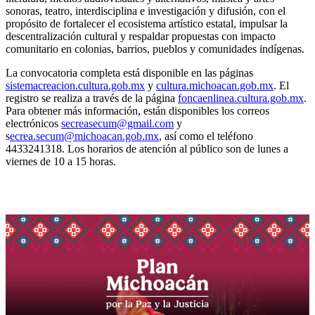
sonoras, teatro, interdisciplina e investigación y difusión, con el
propósito de fortalecer el ecosistema artístico estatal, impulsar la
descentralización cultural y respaldar propuestas con impacto
comunitario en colonias, barrios, pueblos y comunidades indígenas.
La convocatoria completa está disponible en las páginas
sistemacreacion.cultura.gob.mx
y
cultura.michoacan.gob.mx
. El
registro se realiza a través de la página
foncaenlinea.cultura.gob.mx
.
Para obtener más información, están disponibles los correos
electrónicos
secreasecum@gmail.com
y
s
ecrea.secum@michoacan.gob.mx
, así como el teléfono
4433241318. Los horarios de atención al público son de lunes a
viernes de 10 a 15 horas.