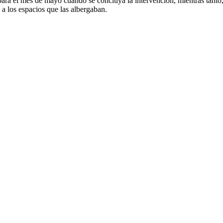
para el mes de mayo cuando se concluya la intervención, mientras tanto,
a los espacios que las albergaban.