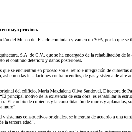
irá en mayo próximo.
ación del Museo del Estado continúan y van en un 30%, por lo que se tie
uitectura, S.A. de C.V., que se ha encargado de la rehabilitación de la e
sto el continuo deterioro y daños posteriores.
 que se encuentran en proceso son el retiro e integración de cubiertas d
ria, así como las instalaciones contraincendios, de gas y sistema de air
a original del edificio, María Magdalena Oliva Sandoval, Directora de
 principal motivo de la existencia de esta obra, es rehabilitar la estruct
ía. El cambio de cubiertas y la consolidación de muros y aplanados, son 
da muro”.
ad y sistemas constructivos originales, se integrara de acuerdo a una te
e la tercera edad”.