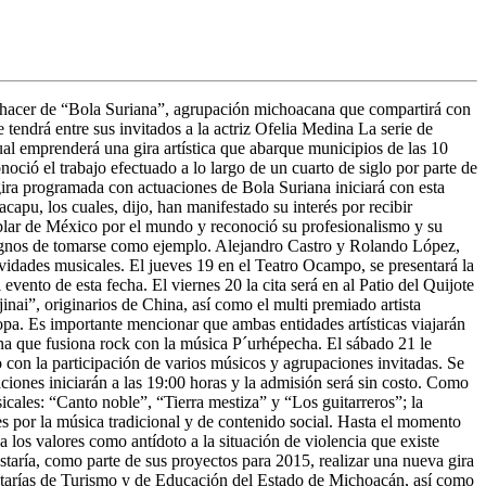
quehacer de “Bola Suriana”, agrupación michoacana que compartirá con
 tendrá entre sus invitados a la actriz Ofelia Medina La serie de
cual emprenderá una gira artística que abarque municipios de las 10
oció el trabajo efectuado a lo largo de un cuarto de siglo por parte de
ira programada con actuaciones de Bola Suriana iniciará con esta
apu, los cuales, dijo, han manifestado su interés por recibir
blar de México por el mundo y reconoció su profesionalismo y su
 dignos de tomarse como ejemplo. Alejandro Castro y Rolando López,
ividades musicales. El jueves 19 en el Teatro Ocampo, se presentará la
ento de esta fecha. El viernes 20 la cita será en al Patio del Quijote
inai”, originarios de China, así como el multi premiado artista
pa. Es importante mencionar que ambas entidades artísticas viajarán
a que fusiona rock con la música P´urhépecha. El sábado 21 le
 con la participación de varios músicos y agrupaciones invitadas. Se
iones iniciarán a las 19:00 horas y la admisión será sin costo. Como
icales: “Canto noble”, “Tierra mestiza” y “Los guitarreros”; la
es por la música tradicional y de contenido social. Hasta el momento
a los valores como antídoto a la situación de violencia que existe
ustaría, como parte de sus proyectos para 2015, realizar una nueva gira
retarías de Turismo y de Educación del Estado de Michoacán, así como