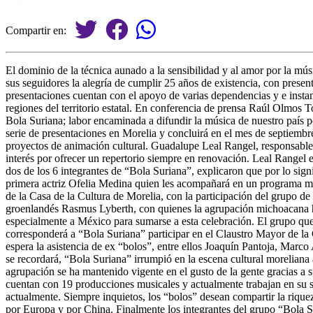
Compartir en:
El dominio de la técnica aunado a la sensibilidad y al amor por la m
sus seguidores la alegría de cumplir 25 años de existencia, con present
presentaciones cuentan con el apoyo de varias dependencias y e instanc
regiones del territorio estatal. En conferencia de prensa Raúl Olmos T
Bola Suriana; labor encaminada a difundir la música de nuestro país 
serie de presentaciones en Morelia y concluirá en el mes de septiembr
proyectos de animación cultural. Guadalupe Leal Rangel, responsable
interés por ofrecer un repertorio siempre en renovación. Leal Rangel
dos de los 6 integrantes de “Bola Suriana”, explicaron que por lo sign
primera actriz Ofelia Medina quien les acompañará en un programa músic
de la Casa de la Cultura de Morelia, con la participación del grupo de
groenlandés Rasmus Lyberth, con quienes la agrupación michoacana ha
especialmente a México para sumarse a esta celebración. El grupo qu
corresponderá a “Bola Suriana” participar en el Claustro Mayor de la 
espera la asistencia de ex “bolos”, entre ellos Joaquín Pantoja, Marc
se recordará, “Bola Suriana” irrumpió en la escena cultural moreliana 
agrupación se ha mantenido vigente en el gusto de la gente gracias a s
cuentan con 19 producciones musicales y actualmente trabajan en su sig
actualmente. Siempre inquietos, los “bolos” desean compartir la riquez
por Europa y por China. Finalmente los integrantes del grupo “Bola S