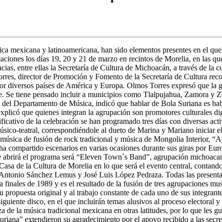
úsica mexicana y latinoamericana, han sido elementos presentes en el 
aciones los días 19, 20 y 21 de marzo en recintos de Morelia, en las que
ias, entre ellas la Secretaría de Cultura de Michoacán, a través de la 
orres, director de Promoción y Fomento de la Secretaría de Cultura recon
por diversos países de América y Europa. Olmos Torres expresó que la g
e. Se tiene pensado incluir a municipios como Tlalpujahua, Zamora y Zac
 del Departamento de Música, indicó que hablar de Bola Suriana es ha
 explicó que quienes integran la agrupación son promotores culturales
ificativo de la celebración se han programado tres días con diversas act
o-teatral, correspondiéndole al dueto de Marina y Mariano iniciar el ev
 música de fusión de rock tradicional y música de Mongolia Interior, “Aj
 compartido escenarios en varias ocasiones durante sus giras por Euro
e abrirá el programa será “Eleven Town´s Band”, agrupación michoacan
Casa de la Cultura de Morelia en lo que será el evento central, contando
o Antonio Sánchez Lemus y José Luis López Pedraza. Todas las presentac
a finales de 1989 y es el resultado de la fusión de tres agrupaciones mus
u propuesta original y al trabajo constante de cada uno de sus integrant
uiente disco, en el que incluirán temas alusivos al proceso electoral y 
a de la música tradicional mexicana en otras latitudes, por lo que les g
uriana” extendieron su agradecimiento por el apoyo recibido a las sec