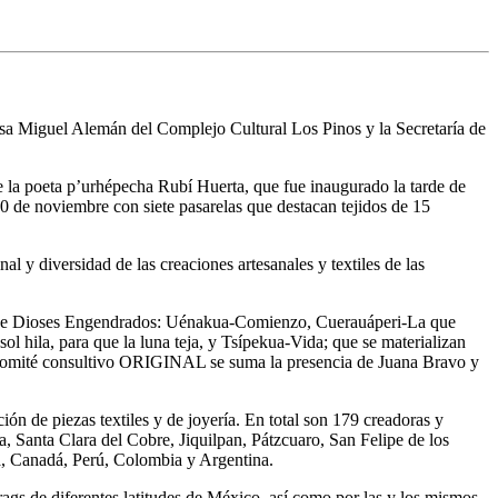
Casa Miguel Alemán del Complejo Cultural Los Pinos y la Secretaría de
e la poeta p’urhépecha Rubí Huerta, que fue inaugurado la tarde de
20 de noviembre con siete pasarelas que destacan tejidos de 15
al y diversidad de las creaciones artesanales y textiles de las
os de Dioses Engendrados: Uénakua-Comienzo, Cuerauáperi-La que
 sol hila, para que la luna teja, y Tsípekua-Vida; que se materializan
el comité consultivo ORIGINAL se suma la presencia de Juana Bravo y
ión de piezas textiles y de joyería. En total son 179 creadoras y
 Santa Clara del Cobre, Jiquilpan, Pátzcuaro, San Felipe de los
na, Canadá, Perú, Colombia y Argentina.
rags de diferentes latitudes de México, así como por las y los mismos