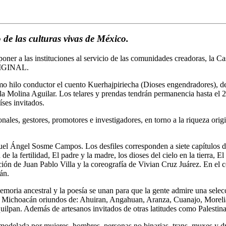
o de las culturas vivas de México.
poner a las instituciones al servicio de las comunidades creadoras, la 
ORIGINAL.
omo hilo conductor el cuento Kuerhajpiriecha (Dioses engendradores), d
ela Molina Aguilar. Los telares y prendas tendrán permanencia hasta el 
íses invitados.
ales, gestores, promotores e investigadores, en torno a la riqueza origin
iguel Ángel Sosme Campos. Los desfiles corresponden a siete capítul
 la fertilidad, El padre y la madre, los dioses del cielo en la tierra, El
ación de Juan Pablo Villa y la coreografía de Vivian Cruz Juárez. En 
án.
emoria ancestral y la poesía se unan para que la gente admire una selecc
de Michoacán oriundos de: Ahuiran, Angahuan, Aranza, Cuanajo, Morelia,
uilpan. Además de artesanos invitados de otras latitudes como Palesti
s modelada por mujeres, hombres, personas no binarias, trans, muxes y d