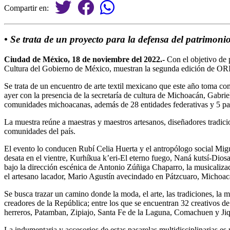
Compartir en:
• Se trata de un proyecto para la defensa del patrimoni
Ciudad de México, 18 de noviembre del 2022.-
Con el objetivo de 
Cultura del Gobierno de México, muestran la segunda edición de 
Se trata de un encuentro de arte textil mexicano que este año toma c
ayer con la presencia de la secretaría de cultura de Michoacán, Gabri
comunidades michoacanas, además de 28 entidades federativas y 5 pa
La muestra reúne a maestras y maestros artesanos, diseñadores tradicion
comunidades del país.
El evento lo conducen Rubí Celia Huerta y el antropólogo social M
desata en el vientre, Kurhíkua k’eri-El eterno fuego, Naná kutsí-Diosa de
bajo la dirección escénica de Antonio Zúñiga Chaparro, la musicaliz
el artesano lacador, Mario Agustín avecindado en Pátzcuaro, Michoac
Se busca trazar un camino donde la moda, el arte, las tradiciones, la m
creadores de la República; entre los que se encuentran 32 creativos 
herreros, Patamban, Zipiajo, Santa Fe de la Laguna, Comachuen y Jiq
La indumentaria y accesorios de estas pasarelas multidisciplinarias e