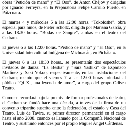
obras “Petición de mano” y “El Oso”, de Anton Chéjov y dirigidas
por Ignacio Ferreyra, en la Preparatoria Felipe Carrillo Puerto, en
Pátzcuaro.
El martes 4 y miércoles 5 a las 12:00 horas. “Tokoloshe”, obra
especial para niños, de Pieter Scholtz, dirigida por Mariana García, y
a las 18:30 horas. “Bodas de Sangre”, ambas en el teatro del
Cedram.
El jueves 6 a las 12:00 horas. “Pedido de mano” y “El Oso”, en la
Universidad Intercultural Indígena de Michoacán, en Pichátaro.
El jueves 6 a las 18:30 horas., se presentarán dos espectáculos
invitados de danza: “La Bestia” y “Sara Yashiki” de Espartaco
Martínez y Saki Yokoo, respectivamente, en las instalaciones del
Cedram; recinto que el viernes 7 a las 12:00 horas brindará al
público “Qi Xi, una leyenda de amor”, a cargo del grupo Odisea
Teatro.
Como se recordará bajo la premisa de formar profesionales de teatro,
el Cedram se fundó hace una década, a través de la firma de un
convenio tripartito suscrito entre la federación, el estado y Casa del
Teatro. Luis de Tavira, su primer director, permaneció en el cargo
hasta el año 2008, cuando es llamado por la Compañía Nacional de
Teatro, y sustituido entonces por el propio Miguel Ángel Cárdenas.