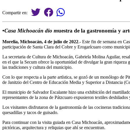
Compartir en:
•
Casa Michoacán dio
m
uestra de la gastronomía y ar
Morelia, Michoacán, 4 de julio de 2022
.- Este fin de semana en Cas
participación de Santa Clara del Cobre y Erogarícuaro como municipio
La secretaria de Cultura de Michoacán, Gabriela Molina Aguilar, resal
en el que la Secum ofrece la oportunidad de divulgar la gran riqueza 
las tradiciones y cultura del municipio.
Con lo que respecta a la parte artística, se gozó de un monólogo de P
de Janitzio del Centro de Educación Media y Superior a Distancia (C
El municipio de Salvador Escalante hizo una exhibición del martillado 
representantes de la zona de Pátzcuaro expusieron textiles deshilado
Los visitantes disfrutaron de la gastronomía de las cocineras tradicion
quesadillas y tacos de guisado.
Para continuar con la visita guiada en Casa Michoacán, aproximadamen
pictóricas, arquitectura y reliquias que ahí se encuentran.