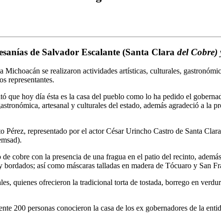
tesanías de Salvador Escalante (Santa Clara
del Cobre) 
a Michoacán se realizaron actividades artísticas, culturales, gastronómi
s representantes.
tó que hoy día ésta es la casa del pueblo como lo ha pedido el gobernad
gastronómica, artesanal y culturales del estado, además agradeció a la 
ito Pérez, representado por el actor César Urincho Castro de Santa Clar
emsad).
de cobre con la presencia de una fragua en el patio del recinto, además
s y bordados; así como máscaras talladas en madera de Tócuaro y San F
ales, quienes ofrecieron la tradicional torta de tostada, borrego en verd
te 200 personas conocieron la casa de los ex gobernadores de la entida