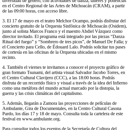
diversidad de género, con actividades de danza, talleres y ponencias
en el Centro Regional de las Artes de Michoacán (CRAM), a partir
de las 09:00 horas, con acceso libre.
3.⁠ ⁠El 17 de mayo en el teatro Melchor Ocampo, podrás disfrutar del
concierto gratuito de la Orquesta Sinfónica de Michoacán (Osidem),
junto al solista Marcos Franco y el maestro Abdiel Vázquez como
director invitado. El programa está integrado por las piezas “Danza
Ritual del fuego” y “Sombrero de tres picos”, de Manuel De Falla; y
el Concierto para Cello, de Édouard Lalo. Podrás solicitar tus pases
de cortesía en las oficinas de la Orquesta ubicadas en el mismo
recinto.
4.⁠ ⁠También el viernes te invitamos a conocer el proyecto gráfico de
gran formato Tsunami, del artista visual Salvador Jacobo Torres, en
el Centro Cultural Clavijero (CCC), a las 18:00 horas. Podrás
disfruta de un recorrido físico y visual a través de la idea del Infierno
como una metáfora del mundo actual marcado por la distopia, la
guerra y las crisis climáticas del capitalismo.
5.⁠ ⁠Además, llegarán a Zamora las proyecciones de películas de
Ambulante, Gira de Documentales, en la Centro Cultural Casona
Pardo, los días 17 y 18 de mayo. Consulta toda la cartelera de este
festival en www.ambulante.org.
Para consultar todos los eventos de la Secretaría de Cultura del