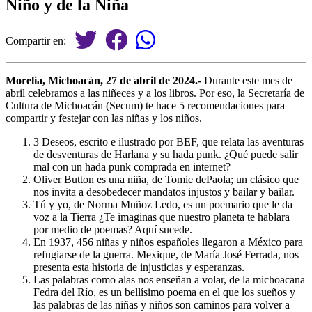
Niño y de la Niña
Compartir en:
Morelia, Michoacán, 27 de abril de 2024.-
Durante este mes de
abril celebramos a las niñeces y a los libros. Por eso, la Secretaría de
Cultura de Michoacán (Secum) te hace 5 recomendaciones para
compartir y festejar con las niñas y los niños.
3 Deseos, escrito e ilustrado por BEF, que relata las aventuras
de desventuras de Harlana y su hada punk. ¿Qué puede salir
mal con un hada punk comprada en internet?
Oliver Button es una niña, de Tomie dePaola; un clásico que
nos invita a desobedecer mandatos injustos y bailar y bailar.
Tú y yo, de Norma Muñoz Ledo, es un poemario que le da
voz a la Tierra ¿Te imaginas que nuestro planeta te hablara
por medio de poemas? Aquí sucede.
En 1937, 456 niñas y niños españoles llegaron a México para
refugiarse de la guerra. Mexique, de María José Ferrada, nos
presenta esta historia de injusticias y esperanzas.
Las palabras como alas nos enseñan a volar, de la michoacana
Fedra del Río, es un bellísimo poema en el que los sueños y
las palabras de las niñas y niños son caminos para volver a