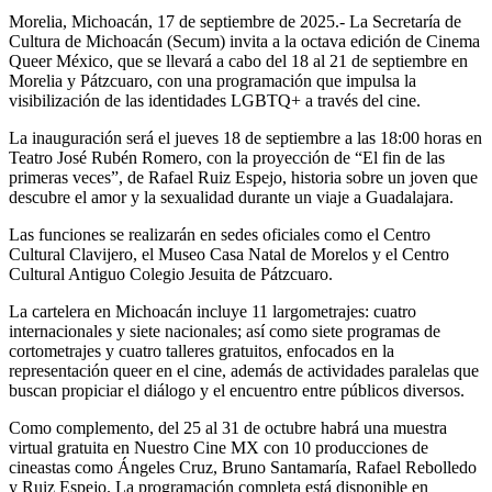
Morelia, Michoacán, 17 de septiembre de 2025.- La Secretaría de
Cultura de Michoacán (Secum) invita a la octava edición de Cinema
Queer México, que se llevará a cabo del 18 al 21 de septiembre en
Morelia y Pátzcuaro, con una programación que impulsa la
visibilización de las identidades LGBTQ+ a través del cine.
La inauguración será el jueves 18 de septiembre a las 18:00 horas en
Teatro José Rubén Romero, con la proyección de “El fin de las
primeras veces”, de Rafael Ruiz Espejo, historia sobre un joven que
descubre el amor y la sexualidad durante un viaje a Guadalajara.
Las funciones se realizarán en sedes oficiales como el Centro
Cultural Clavijero, el Museo Casa Natal de Morelos y el Centro
Cultural Antiguo Colegio Jesuita de Pátzcuaro.
La cartelera en Michoacán incluye 11 largometrajes: cuatro
internacionales y siete nacionales; así como siete programas de
cortometrajes y cuatro talleres gratuitos, enfocados en la
representación queer en el cine, además de actividades paralelas que
buscan propiciar el diálogo y el encuentro entre públicos diversos.
Como complemento, del 25 al 31 de octubre habrá una muestra
virtual gratuita en Nuestro Cine MX con 10 producciones de
cineastas como Ángeles Cruz, Bruno Santamaría, Rafael Rebolledo
y Ruiz Espejo. La programación completa está disponible en