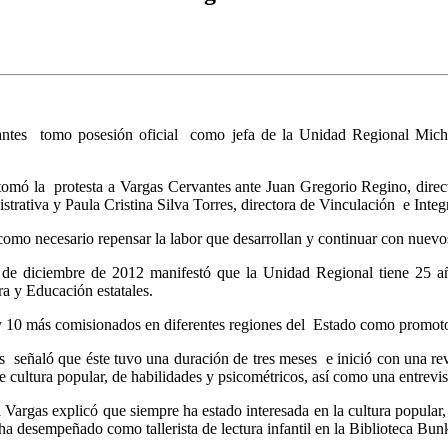
vantes tomo posesión oficial como jefa de la Unidad Regional Mic
omó la protesta a Vargas Cervantes ante Juan Gregorio Regino, directo
trativa y Paula Cristina Silva Torres, directora de Vinculación e Integ
 como necesario repensar la labor que desarrollan y continuar con nuevos
 16 de diciembre de 2012 manifestó que la Unidad Regional tiene 25 a
ra y Educación estatales.
y 10 más comisionados en diferentes regiones del Estado como promotor
 señaló que éste tuvo una duración de tres meses e inició con una revis
 cultura popular, de habilidades y psicométricos, así como una entrevis
argas explicó que siempre ha estado interesada en la cultura popular, es
 ha desempeñado como tallerista de lectura infantil en la Biblioteca Bun