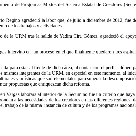
tamento de Programas Mixtos del Sistema Estatal de Creadores (Secr
o Regino agradeció la labor que, de julio a diciembre de 2012, fue de
to de los trabajos y actividades.
o de la URM tras la salida de Yadira Cira Gómez, agradeció el apoy
as intervino en un proceso en el que finalmente quedaron tres aspirant
ada para estar al frente de dicha área, al contar con el perfil idóneo 
 los mismos integrantes de la URM, en especial en este momento, al ini
culturales y artísticas que son elementales para superar la descomposic
presentar propuestas que enriquezcan dicha reforma.
ri Vargas laborara al interior de la Secum no fue un criterio que haya 
ondan a las necesidades de los creadores en las diferentes regiones d
 trabajo de la misma instancia de cultura y de los programas nacionales, 