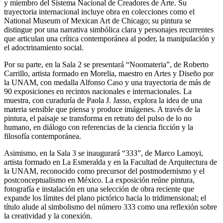
y miembro del Sistema Nacional de Creadores de Arte. Su
trayectoria internacional incluye obra en colecciones como el
National Museum of Mexican Art de Chicago; su pintura se
distingue por una narrativa simbólica clara y personajes recurrentes
que articulan una crítica contemporánea al poder, la manipulación y
el adoctrinamiento social.
Por su parte, en la Sala 2 se presentará “Noomateria”, de Roberto
Carrillo, artista formado en Morelia, maestro en Artes y Diseño por
la UNAM, con medalla Alfonso Caso y una trayectoria de más de
90 exposiciones en recintos nacionales e internacionales. La
muestra, con curaduría de Paola J. Jasso, explora la idea de una
materia sensible que piensa y produce imágenes. A través de la
pintura, el paisaje se transforma en retrato del pulso de lo no
humano, en diálogo con referencias de la ciencia ficción y la
filosofía contemporánea.
Asimismo, en la Sala 3 se inaugurará “333”, de Marco Lamoyi,
artista formado en La Esmeralda y en la Facultad de Arquitectura de
la UNAM, reconocido como precursor del postmodernismo y el
postconceptualismo en México. La exposición reúne pintura,
fotografía e instalación en una selección de obra reciente que
expande los límites del plano pictórico hacia lo tridimensional; el
título alude al simbolismo del número 333 como una reflexión sobre
la creatividad y la conexión.