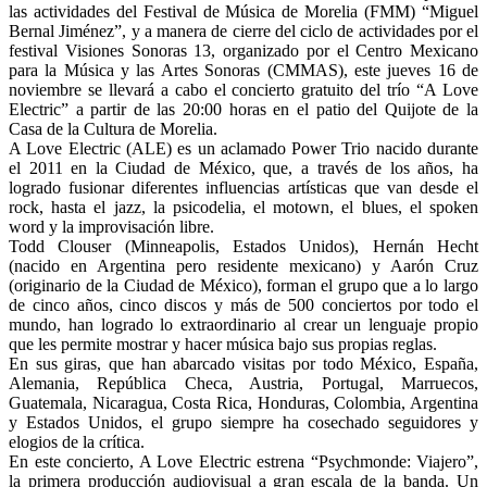
las actividades del Festival de Música de Morelia (FMM) “Miguel
Bernal Jiménez”, y a manera de cierre del ciclo de actividades por el
festival Visiones Sonoras 13, organizado por el Centro Mexicano
para la Música y las Artes Sonoras (CMMAS), este jueves 16 de
noviembre se llevará a cabo el concierto gratuito del trío “A Love
Electric” a partir de las 20:00 horas en el patio del Quijote de la
Casa de la Cultura de Morelia.
A Love Electric (ALE) es un aclamado Power Trio nacido durante
el 2011 en la Ciudad de México, que, a través de los años, ha
logrado fusionar diferentes influencias artísticas que van desde el
rock, hasta el jazz, la psicodelia, el motown, el blues, el spoken
word y la improvisación libre.
Todd Clouser (Minneapolis, Estados Unidos), Hernán Hecht
(nacido en Argentina pero residente mexicano) y Aarón Cruz
(originario de la Ciudad de México), forman el grupo que a lo largo
de cinco años, cinco discos y más de 500 conciertos por todo el
mundo, han logrado lo extraordinario al crear un lenguaje propio
que les permite mostrar y hacer música bajo sus propias reglas.
En sus giras, que han abarcado visitas por todo México, España,
Alemania, República Checa, Austria, Portugal, Marruecos,
Guatemala, Nicaragua, Costa Rica, Honduras, Colombia, Argentina
y Estados Unidos, el grupo siempre ha cosechado seguidores y
elogios de la crítica.
En este concierto, A Love Electric estrena “Psychmonde: Viajero”,
la primera producción audiovisual a gran escala de la banda. Un