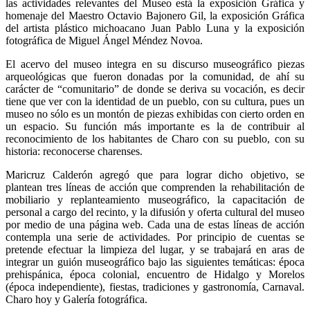
las actividades relevantes del Museo está la exposición Gráfica y
homenaje del Maestro Octavio Bajonero Gil, la exposición Gráfica
del artista plástico michoacano Juan Pablo Luna y la exposición
fotográfica de Miguel Ángel Méndez Novoa.
El acervo del museo integra en su discurso museográfico piezas
arqueológicas que fueron donadas por la comunidad, de ahí su
carácter de “comunitario” de donde se deriva su vocación, es decir
tiene que ver con la identidad de un pueblo, con su cultura, pues un
museo no sólo es un montón de piezas exhibidas con cierto orden en
un espacio. Su función más importante es la de contribuir al
reconocimiento de los habitantes de Charo con su pueblo, con su
historia: reconocerse charenses.
Maricruz Calderón agregó que para lograr dicho objetivo, se
plantean tres líneas de acción que comprenden la rehabilitación de
mobiliario y replanteamiento museográfico, la capacitación de
personal a cargo del recinto, y la difusión y oferta cultural del museo
por medio de una página web. Cada una de estas líneas de acción
contempla una serie de actividades. Por principio de cuentas se
pretende efectuar la limpieza del lugar, y se trabajará en aras de
integrar un guión museográfico bajo las siguientes temáticas: época
prehispánica, época colonial, encuentro de Hidalgo y Morelos
(época independiente), fiestas, tradiciones y gastronomía, Carnaval.
Charo hoy y Galería fotográfica.