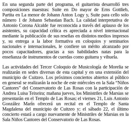
En una segunda parte del programa, el guitarrista desarrolló tres
composiciones maestras: Suite en Do mayor de Erns Gottlieb,
Partita en La menor de Johann Anton Logy y, Suite para cello solo
número 1 de Johann Sebastian Bach. La calidad interpretativa de
Antonio Corona Alcalde fue reconocida a través del aplauso de los
asistentes, su capacidad crítica es apreciada a nivel internacional
mediante la publicación de sus reseñas en distintos medios impresos
y, su entrega a la labor formativa en coloquios y seminarios
nacionales e internacionales, le confiere un mérito alcanzado por
pocos capacitadores, gracias a sus habilidades natas para la
enseñanza de instrumentos de cuerdas como guitarra y vihuela.
Las actividades del Tercer Coloquio de Musicología de Morelia se
realizarán en sedes diversas de esta capital y en una extensión del
municipio de Cuitzeo. Los próximos conciertos abiertos al público
en general se realizarán la noche de este miércoles en la Sala “Niños
Cantores” del Conservatorio de Las Rosas con la participación de
Andrea Luisa Teixeira; mañana jueves, los Ministriles de Marsias se
presentarán en el Templo de Las Rosas; el viernes 21, Luis Antonio
González Marín ofrecerá un recital en el Templo de Santa
Magdalena del municipio de Cuitzeo y; el sábado 22, el último
concierto estará a cargo nuevamente de Ministriles de Marsias en la
Sala Niños Cantores del Conservatorio de Las Rosas.