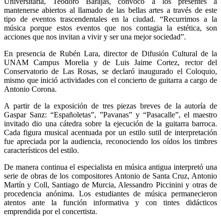
Universitaria, Teodoro Barajas, convocó a los presentes a
mantenerse abiertos al llamado de las bellas artes a través de este
tipo de eventos trascendentales en la ciudad. “Recurrimos a la
música porque estos eventos que nos contagia la estética, son
acciones que nos invitan a vivir y ser una mejor sociedad”.
En presencia de Rubén Lara, director de Difusión Cultural de la
UNAM Campus Morelia y de Luis Jaime Cortez, rector del
Conservatorio de Las Rosas, se declaró inaugurado el Coloquio,
mismo que inició actividades con el concierto de guitarra a cargo de
Antonio Corona.
A partir de la exposición de tres piezas breves de la autoría de
Gaspar Sanz: “Españoletas”, ”Pavanas” y “Pasacalle”, el maestro
invitado dio una cátedra sobre la ejecución de la guitarra barroca.
Cada figura musical acentuada por un estilo sutil de interpretación
fue apreciada por la audiencia, reconociendo los oídos los timbres
característicos del estilo.
De manera continua el especialista en música antigua interpretó una
serie de obras de los compositores Antonio de Santa Cruz, Antonio
Martín y Coll, Santiago de Murcia, Alessandro Piccinini y otras de
procedencia anónima. Los estudiantes de música permanecieron
atentos ante la función informativa y con tintes didácticos
emprendida por el concertista.