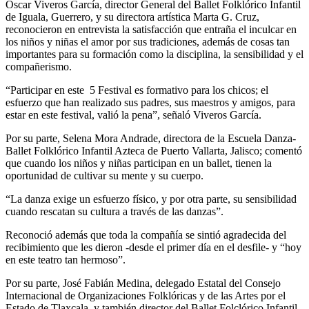
Oscar Viveros García, director General del Ballet Folklórico Infantil
de Iguala, Guerrero, y su directora artística Marta G. Cruz,
reconocieron en entrevista la satisfacción que entraña el inculcar en
los niños y niñas el amor por sus tradiciones, además de cosas tan
importantes para su formación como la disciplina, la sensibilidad y el
compañerismo.
“Participar en este 5 Festival es formativo para los chicos; el
esfuerzo que han realizado sus padres, sus maestros y amigos, para
estar en este festival, valió la pena”, señaló Viveros García.
Por su parte, Selena Mora Andrade, directora de la Escuela Danza-
Ballet Folklórico Infantil Azteca de Puerto Vallarta, Jalisco; comentó
que cuando los niños y niñas participan en un ballet, tienen la
oportunidad de cultivar su mente y su cuerpo.
“La danza exige un esfuerzo físico, y por otra parte, su sensibilidad
cuando rescatan su cultura a través de las danzas”.
Reconoció además que toda la compañía se sintió agradecida del
recibimiento que les dieron -desde el primer día en el desfile- y “hoy
en este teatro tan hermoso”.
Por su parte, José Fabián Medina, delegado Estatal del Consejo
Internacional de Organizaciones Folklóricas y de las Artes por el
Estado de Tlaxcala, y también director del Ballet Folclórico Infantil