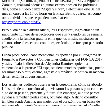
Michoacán (Secum), dependencia encabezada por Silvia Figueroa
Zamudio, realizará además algunas extensiones en los próximos
días, como el video danza “Agite y sirva”, a efectuarse este 31 del
mes en curso a las 17:00 horas en la Plaza Benito Juárez, así como
otras actividades que se pueden consultar en
https://gobmi.ch/2qduv6V
Pero el día de la clausura oficial, “El Espejista”, logró atraer a un
importante número de espectadores que aún y siendo fin de semana,
acudieron a la función gratuita en la que los artistas mostraron su
talento sobre el escenario con un espectáculo que fue apto para todo
público.
Dicha producción, cabe mencionar, es apoyada por el Programa de
Fomento a Proyectos y Coinversiones Culturales del FONCA 2017,
y estuvo bajo la dirección de Alejandra Ramírez, quien ha
comentado a la prensa: “El espejista tiene muchas apariencias, puede
ser luminoso o muy oscuro, agreste o simpático. Modifica su manera
de ser según la circunstancias”.
Los asistentes pudieron observar en la coreografía, cómo se abordó
la historia de un consultor al que visitaron las personas para conocer
algo de su pasado, presente y futuro. Sin embargo, aunque parece
ayudar a remediar ciertas cosas, ocultaba algo. A dicho consultor
también acude Agatha, una mujer con el corazón roto en busca de
una consulta, y también aparecen otros dos personajes, el cómplice