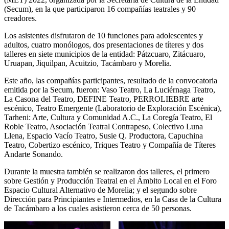
(Secum), en la que participaron 16 compañías teatrales y 90
creadores.
Los asistentes disfrutaron de 10 funciones para adolescentes y
adultos, cuatro monólogos, dos presentaciones de títeres y dos
talleres en siete municipios de la entidad: Pátzcuaro, Zitácuaro,
Uruapan, Jiquilpan, Acuitzio, Tacámbaro y Morelia.
Este año, las compañías participantes, resultado de la convocatoria
emitida por la Secum, fueron: Vaso Teatro, La Luciérnaga Teatro,
La Casona del Teatro, DEFINE Teatro, PERROLIEBRE arte
escénico, Teatro Emergente (Laboratorio de Exploración Escénica),
Tarheni: Arte, Cultura y Comunidad A.C., La Coregía Teatro, El
Roble Teatro, Asociación Teatral Contrapeso, Colectivo Luna
Llena, Espacio Vacío Teatro, Susie Q. Productora, Capuchina
Teatro, Cobertizo escénico, Triques Teatro y Compañía de Títeres
Andarte Sonando.
Durante la muestra también se realizaron dos talleres, el primero
sobre Gestión y Producción Teatral en el Ámbito Local en el Foro
Espacio Cultural Alternativo de Morelia; y el segundo sobre
Dirección para Principiantes e Intermedios, en la Casa de la Cultura
de Tacámbaro a los cuales asistieron cerca de 50 personas.