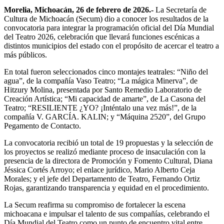
Morelia, Michoacán, 26 de febrero de 2026.-
La Secretaría de
Cultura de Michoacán (Secum) dio a conocer los resultados de la
convocatoria para integrar la programación oficial del Día Mundial
del Teatro 2026, celebración que llevará funciones escénicas a
distintos municipios del estado con el propósito de acercar el teatro a
más públicos.
En total fueron seleccionados cinco montajes teatrales: “Niño del
agua”, de la compañía Vaso Teatro; “La mágica Minerva”, de
Hitzury Molina, presentada por Santo Remedio Laboratorio de
Creación Artística; “Mi capacidad de amarte”, de La Casona del
Teatro; “RESILIENTE ¿YO? ¡Inténtalo una vez más!”, de la
compañía V. GARCÍA. KALIN; y “Máquina 2520”, del Grupo
Pegamento de Contacto.
La convocatoria recibió un total de 19 propuestas y la selección de
los proyectos se realizó mediante proceso de insaculación con la
presencia de la directora de Promoción y Fomento Cultural, Diana
Jéssica Cortés Arroyo; el enlace jurídico, Mario Alberto Ceja
Morales; y el jefe del Departamento de Teatro, Fernando Ortiz
Rojas, garantizando transparencia y equidad en el procedimiento.
La Secum reafirma su compromiso de fortalecer la escena
michoacana e impulsar el talento de sus compañías, celebrando el
Día Mundial del Teatro como un punto de encuentro vital entre