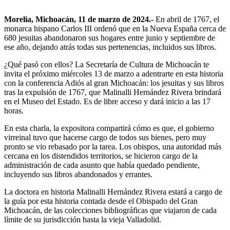
Morelia, Michoacán, 11 de marzo de 2024.-
En abril de 1767, el
monarca hispano Carlos III ordenó que en la Nueva España cerca de
680 jesuitas abandonaron sus hogares entre junio y septiembre de
ese año, dejando atrás todas sus pertenencias, incluidos sus libros.
¿Qué pasó con ellos? La Secretaría de Cultura de Michoacán te
invita el próximo miércoles 13 de marzo a adentrarte en esta historia
con la conferencia Adiós al gran Michoacán: los jesuitas y sus libros
tras la expulsión de 1767, que Malinalli Hernández Rivera brindará
en el Museo del Estado. Es de libre acceso y dará inicio a las 17
horas.
En esta charla, la expositora compartirá cómo es que, el gobierno
virreinal tuvo que hacerse cargo de todos sus bienes, pero muy
pronto se vio rebasado por la tarea. Los obispos, una autoridad más
cercana en los distendidos territorios, se hicieron cargo de la
administración de cada asunto que había quedado pendiente,
incluyendo sus libros abandonados y errantes.
La doctora en historia Malinalli Hernández Rivera estará a cargo de
la guía por esta historia contada desde el Obispado del Gran
Michoacán, de las colecciones bibliográficas que viajaron de cada
límite de su jurisdicción hasta la vieja Valladolid.