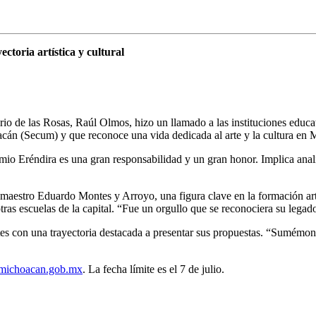
ctoria artística y cultural
rio de las Rosas, Raúl Olmos, hizo un llamado a las instituciones educat
acán (Secum) y que reconoce una vida dedicada al arte y la cultura en
emio Eréndira es una gran responsabilidad y un gran honor. Implica anal
 maestro Eduardo Montes y Arroyo, una figura clave en la formación artí
tras escuelas de la capital. “Fue un orgullo que se reconociera su lega
ntes con una trayectoria destacada a presentar sus propuestas. “Sumémono
m.michoacan.gob.mx
. La fecha límite es el 7 de julio.