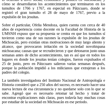
cómo se desarrollaron los acontecimientos que terminaron en los
tumultos de 1766 y 1767, en especial en Pátzcuaro, donde se
registró el gran tumulto el 28 de mayo de 1767, previo a la
expulsión de los jesuitas.
Sobre el particular, Ofelia Mendoza, quien cuenta con cerca de 40
años de experiencia como docente en la Facultad de Historia de la
UMSNH expuso que su propuesta se centra en que los tumultos sí
tuvieron como una de sus razones la expulsión de los jesuitas de
Michoacán, pero existían otras motivaciones de muy largo aliento y
alcance, que provocaron irritación en la sociedad novohispana
michoacana; causas que se recrudecieron y que detonaron justo unas
semanas antes de dicho acontecimiento, tan es así que en todos los
lugares en donde los jesuitas tenían colegios, fueron expulsados el
25 de junio, pero en Pátzcuaro salieron varias semanas después,
porque la población impidió a los milicianos que extrajeran a los
padres del colegio.
La también investigadora del Instituto Nacional de Antropología e
Historia consideró que a 250 años del suceso, es necesario hacer una
nueva lectura de esa circunstancia y no quedarse solo con lo que se
sabe. Agregó que es necesario retomar tal hecho y tratar de
encontrar explicaciones más claras, pues todavía hay muchas cosas
por estudiar de la sociedad en Michoacán en ese periodo.