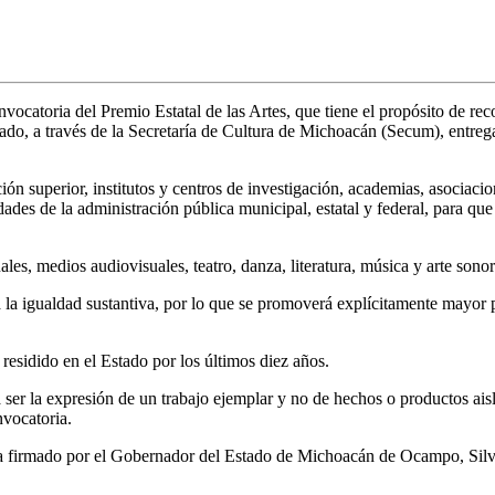
nvocatoria del Premio Estatal de las Artes, que tiene el propósito de re
 Estado, a través de la Secretaría de Cultura de Michoacán (Secum), entr
n superior, institutos y centros de investigación, academias, asociacion
dades de la administración pública municipal, estatal y federal, para 
les, medios audiovisuales, teatro, danza, literatura, música y arte sonoro
a igualdad sustantiva, por lo que se promoverá explícitamente mayor pa
residido en el Estado por los últimos diez años.
á ser la expresión de un trabajo ejemplar y no de hechos o productos ais
nvocatoria.
loma firmado por el Gobernador del Estado de Michoacán de Ocampo, Si