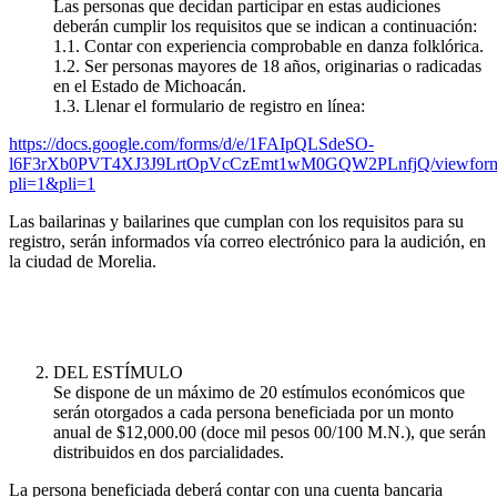
Las personas que decidan participar en estas audiciones
deberán cumplir los requisitos que se indican a continuación:
1.1. Contar con experiencia comprobable en danza folklórica.
1.2. Ser personas mayores de 18 años, originarias o radicadas
en el Estado de Michoacán.
1.3. Llenar el formulario de registro en línea:
https://docs.google.com/forms/d/e/1FAIpQLSdeSO-
l6F3rXb0PVT4XJ3J9LrtOpVcCzEmt1wM0GQW2PLnfjQ/viewfor
pli=1&pli=1
Las bailarinas y bailarines que cumplan con los requisitos para su
registro, serán informados vía correo electrónico para la audición, en
la ciudad de Morelia.
DEL ESTÍMULO
Se dispone de un máximo de 20 estímulos económicos que
serán otorgados a cada persona beneficiada por un monto
anual de $12,000.00 (doce mil pesos 00/100 M.N.), que serán
distribuidos en dos parcialidades.
La persona beneficiada deberá contar con una cuenta bancaria