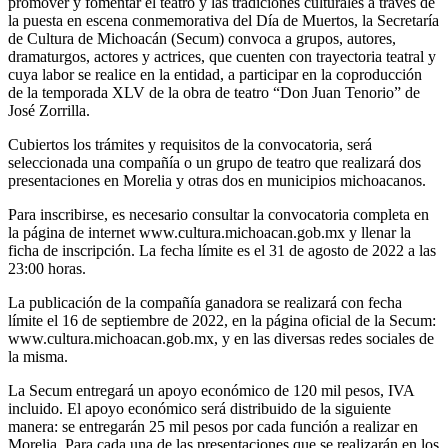
promover y fomentar el teatro y las tradiciones culturales a través de
la puesta en escena conmemorativa del Día de Muertos, la Secretaría
de Cultura de Michoacán (Secum) convoca a grupos, autores,
dramaturgos, actores y actrices, que cuenten con trayectoria teatral y
cuya labor se realice en la entidad, a participar en la coproducción
de la temporada XLV de la obra de teatro “Don Juan Tenorio” de
José Zorrilla.
Cubiertos los trámites y requisitos de la convocatoria, será
seleccionada una compañía o un grupo de teatro que realizará dos
presentaciones en Morelia y otras dos en municipios michoacanos.
Para inscribirse, es necesario consultar la convocatoria completa en
la página de internet www.cultura.michoacan.gob.mx y llenar la
ficha de inscripción. La fecha límite es el 31 de agosto de 2022 a las
23:00 horas.
La publicación de la compañía ganadora se realizará con fecha
límite el 16 de septiembre de 2022, en la página oficial de la Secum:
www.cultura.michoacan.gob.mx, y en las diversas redes sociales de
la misma.
La Secum entregará un apoyo económico de 120 mil pesos, IVA
incluido. El apoyo económico será distribuido de la siguiente
manera: se entregarán 25 mil pesos por cada función a realizar en
Morelia. Para cada una de las presentaciones que se realizarán en los