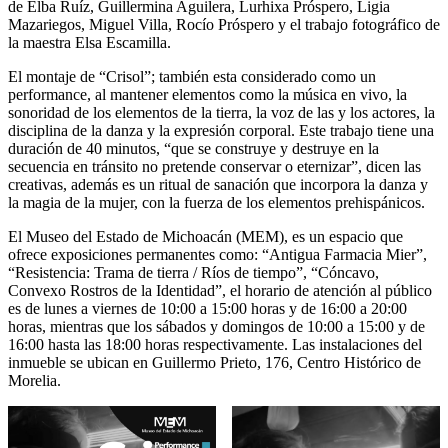
de Elba Ruíz, Guillermina Aguilera, Lurhixa Próspero, Ligia
Mazariegos, Miguel Villa, Rocío Próspero y el trabajo fotográfico de
la maestra Elsa Escamilla.
El montaje de “Crisol”; también esta considerado como un
performance, al mantener elementos como la música en vivo, la
sonoridad de los elementos de la tierra, la voz de las y los actores, la
disciplina de la danza y la expresión corporal. Este trabajo tiene una
duración de 40 minutos, “que se construye y destruye en la
secuencia en tránsito no pretende conservar o eternizar”, dicen las
creativas, además es un ritual de sanación que incorpora la danza y
la magia de la mujer, con la fuerza de los elementos prehispánicos.
El Museo del Estado de Michoacán (MEM), es un espacio que
ofrece exposiciones permanentes como: “Antigua Farmacia Mier”,
“Resistencia: Trama de tierra / Ríos de tiempo”, “Cóncavo,
Convexo Rostros de la Identidad”, el horario de atención al público
es de lunes a viernes de 10:00 a 15:00 horas y de 16:00 a 20:00
horas, mientras que los sábados y domingos de 10:00 a 15:00 y de
16:00 hasta las 18:00 horas respectivamente. Las instalaciones del
inmueble se ubican en Guillermo Prieto, 176, Centro Histórico de
Morelia.