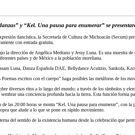
danzas” y “Kel. Una pausa para enumerar” se presentar
 expresión dancística, la Secretaría de Cultura de Michoacán (Secum) pr
vamente con entrada gratuita.
ajo la dirección de Angélica Medrano y Jessy Luna. Es una muestra de d
iferentes países y de México a la población moreliana.
 Bassam Luna, Danza Española DAE, Bellydance Acuitzio, Sankofa, Kzo
 Poemas escritos con el cuerpo” haga posibles las metáforas de los mov
sobre diversos ritos a lo largo del mundo; a través de los símbolos y el
s sembrar una conciencia profunda hacia la tierra. Esta función forma 
o de las 20:00 horas se monta “Kel. Una pausa para enumerar”, con la pre
ropea que alude a lo que se pone en rápido movimiento.
eterna del sentido de la existencia humana desde la celebración que perm