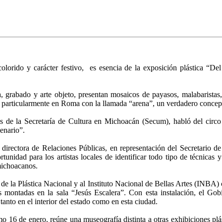
colorido y carácter festivo, es esencia de la exposición plástica “De
a, grabado y arte objeto, presentan mosaicos de payasos, malabaristas,
a, particularmente en Roma con la llamada “arena”, un verdadero concept
 de la Secretaría de Cultura en Michoacán (Secum), habló del circo 
cenario”.
, directora de Relaciones Públicas, en representación del Secretario 
tunidad para los artistas locales de identificar todo tipo de técnicas 
michoacanos.
e la Plástica Nacional y al Instituto Nacional de Bellas Artes (INBA) c
 montadas en la sala “Jesús Escalera”. Con esta instalación, el Go
 tanto en el interior del estado como en esta ciudad.
mo 16 de enero, reúne una museografía distinta a otras exhibiciones plá