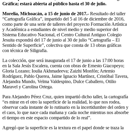
Gráfica; estará abierta al público hasta el 30 de julio.
Morelia, Michoacán, a 15 de junio de 2017.-
Resultado del taller
“Cartografía Gráfica”, impartido del 5 al 16 de diciembre de 2016,
como parte de una serie de talleres del proyecto Formación Artística
y Académica a estudiantes de nivel medio y medio superior del
Sistema Educativo Nacional, el Centro Cultural Antiguo Colegio
Jesuita expondrá del 17 de junio al 30 de julio “Cartografía – El
Sentido de Superficie”, colectiva que consta de 13 obras gráficas
con técnica de Siligrafia.
La colección, que será inaugurada el 17 de junio a las 17:00 horas
en la Sala Jesús Escalera, cuenta con obras de Ernesto Giacopeyo;
Gloria Lozano; Ioulia Akhmadeeva; Zaizhi Monfón; Artemio
Rodríguez, Pablo Querea, Jaime Ignacio Martínez, Cristóbal Tavera,
Alejandra Mundo, Velma Valdespino, Dulce Caballero, Otilio
Maravel y Carolina Ortega.
Para Alejandro Pérez Cruz, quien impartió dicho taller, la cartografía
“es mirar en el otro la superficie de la realidad, lo que nos rodea,
observar cada instante de lo rutinario en la incertidumbre del orden y
el caos, lo que nace cada mañana y cada noche mientras nos absorbe
el tiempo en este espacio compartido de lo real”.
Agregó que la superficie es la textura en el papel donde se traza la