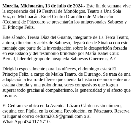
Morelia, Michoacán, 13 de julio de 2024.-
Este fin de semana vive
la experiencia del 19 Festival de Monólogos. Teatro a Una Sola
Voz, en Michoacán. En el Centro Dramático de Michoacán
(Cedram) de Pátzcuaro se presentarán los unipersonales Sabueso y
El Príncipe Feliz.
Este sábado, Teresa Díaz del Guante, integrante de La Terca Teatro,
autora, directora y actriz de Sabueso, llegará desde Sinaloa con este
montaje que parte de la investigación sobre la desaparición forzada
en ese Estado y del testimonio brindado por María Isabel Cruz
Bernal, líder del grupo de búsqueda Sabuesos Guerreras, A.C.
Dirigida especialmente para las niñeces, el domingo estará El
Principe Feliz, a cargo de Maika Teatro, de Durango. Se trata de una
adaptación a teatro de títeres que cuenta la historia de amor entre una
estatua dorada y una golondrina, seres compasivos que logran
superar todo gracias al compañerismo, la generosidad y el afecto que
los une.
El Cedram se ubica en la Avenida Lázaro Cárdenas sin número,
esquina con Pípila, en la colonia Revolución, en Pátzcuaro. Reserva
tu lugar al correo cedram2019@gmail.com o al
WhatsApp 434 117 5710.