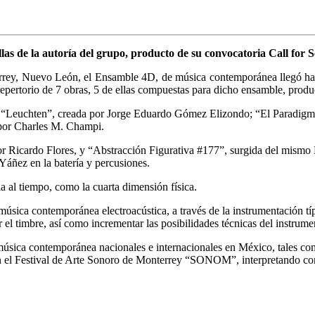
ellas de la autoría del grupo, producto de su convocatoria Call for 
ey, Nuevo León, el Ensamble 4D, de música contemporánea llegó hasta
ertorio de 7 obras, 5 de ellas compuestas para dicho ensamble, produc
“Leuchten”, creada por Jorge Eduardo Gómez Elizondo; “El Paradigma d
por Charles M. Champi.
r Ricardo Flores, y “Abstracción Figurativa #177”, surgida del mismo
 Yáñez en la batería y percusiones.
a al tiempo, como la cuarta dimensión física.
úsica contemporánea electroacústica, a través de la instrumentación tí
 el timbre, así como incrementar las posibilidades técnicas del instrume
 de música contemporánea nacionales e internacionales en México, tal
n el Festival de Arte Sonoro de Monterrey “SONOM”, interpretando comp