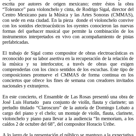
escrita por autores de origen mexicano; entre éstos la obra
“Tolerance” para violonchelo y cinta, de Rodrigo Sigal, director del
Centro Mexicano para la Música y las Artes Sonoras (CMMAS),
con sede en esta ciudad. En la pieza donde el violonchelo convive
con los sonidos electroacústicos los oyentes conocieron las nuevas
formas del quehacer musical que permite la combinación de los
instrumentos interpretados en vivo con acompañamiento de pistas
prefabricadas.
El trabajo de Sigal como compositor de obras electroacústicas es
reconocido por su labor asertiva en la recuperación de la relación de
la música y su interlocutor, a través de obras que exigen
comprenderlas con los cinco sentidos de los escuchas. Este tipo de
composiciones promueve el CMMAS de forma continua en los
conciertos que ofrece los fines de semana con creadores invitados
nacionales y extranjeros.
En este concierto, el Ensamble de Las Rosas presentó una obra de
José Luis Hurtado para conjunto de violín, flauta y clarinete; un
preludio titulado “Claroscuro” de la autoría de Domingo Lobato a
cargo del piano y el chelo; un montaje de violín, flauta, clarinete,
violonchelo y piano para llevar a la audiencia “In memoriam, a los
caídos 2 de octubre del 68”, del compositor Horacio Uribe.
A lo largo de la presentación el público se mantuvo a la expectativa