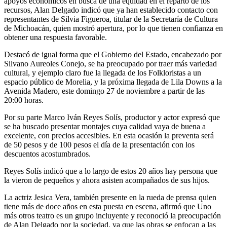
apoyos económicos en busca de una equidad en el reparto de los
recursos, Alan Delgado indicó que ya han establecido contacto con
representantes de Silvia Figueroa, titular de la Secretaría de Cultura
de Michoacán, quien mostró apertura, por lo que tienen confianza en
obtener una respuesta favorable.
Destacó de igual forma que el Gobierno del Estado, encabezado por
Silvano Aureoles Conejo, se ha preocupado por traer más variedad
cultural, y ejemplo claro fue la llegada de los Folkloristas a un
espacio público de Morelia, y la próxima llegada de Lila Downs a la
Avenida Madero, este domingo 27 de noviembre a partir de las
20:00 horas.
Por su parte Marco Iván Reyes Solís, productor y actor expresó que
se ha buscado presentar montajes cuya calidad vaya de buena a
excelente, con precios accesibles. En esta ocasión la preventa será
de 50 pesos y de 100 pesos el día de la presentación con los
descuentos acostumbrados.
Reyes Solís indicó que a lo largo de estos 20 años hay persona que
la vieron de pequeños y ahora asisten acompañados de sus hijos.
La actriz Jesica Vera, también presente en la rueda de prensa quien
tiene más de doce años en esta puesta en escena, afirmó que Uno
más otros teatro es un grupo incluyente y reconoció la preocupación
de Alan Delgado por la sociedad, ya que las obras se enfocan a las