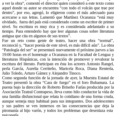
a ver la obra“, comentó el director quien consideró a este texto como
aquel donde su autor se encuentra “con todo el volcán que trae por
dentro”, por eso, agregó, lo eligieron como el más adecuado para
acercarse a sus letras. Lamentó que Martínez Ocaranza “está muy
olvidado, fuera del país está considerado como un escritor de primer
nivel. Su escritura es muy rica y es considerada adelantado a su
tiempo. Para entenderlo hay que leer algunas cosas sobre literatura
antigua que cita en algunos de sus textos”.
Fue un reto como gente de teatro, hacer una obra “normal”,
reconoció y, “hacer poesía de este nivel, es más difícil aún”. La obra
“Patología del ser” se presentará nuevamente el próximo jueves a las
19:00 horas en el homenaje a Ocaranza en la Facultad de Lengua y
literaturas Hispánicas, con la intención de promover y revalorar la
escritura del literato. Participan en ésta los actores Antonio Rangel,
perla García, Aurelia Cerriteño, Maricela Roca, Diana Rentería,
Julio Toledo, Arturo Gámez y Alejandro Tinoco.
Como segunda función de la jornada de ayer, la Muestra Estatal de
Teatro presentó la obra “Cara de fuego” en el foro Bubamara. La
puesta bajo la dirección de Roberto Briseño Farías producida por la
Asociación Teatral Contrapeso, lleva como hilo conductor la vida de
una familia disfuncional que relata lo cotidiano de una forma cruda,
aunque semeja muy habitual para sus integrantes. Dos adolescentes
y sus padres se ven inmersos en las consecuencias que deja la
piromanía al hijo varón, y todos los problemas que desenlaza esta
psicopatía.