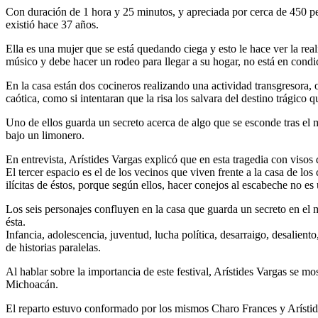
Con duración de 1 hora y 25 minutos, y apreciada por cerca de 450 pers
existió hace 37 años.
Ella es una mujer que se está quedando ciega y esto le hace ver la real
músico y debe hacer un rodeo para llegar a su hogar, no está en condi
En la casa están dos cocineros realizando una actividad transgresora,
caótica, como si intentaran que la risa los salvara del destino trágico q
Uno de ellos guarda un secreto acerca de algo que se esconde tras el
bajo un limonero.
En entrevista, Arístides Vargas explicó que en esta tragedia con visos
El tercer espacio es el de los vecinos que viven frente a la casa de lo
ilícitas de éstos, porque según ellos, hacer conejos al escabeche no es
Los seis personajes confluyen en la casa que guarda un secreto en el 
ésta.
Infancia, adolescencia, juventud, lucha política, desarraigo, desalien
de historias paralelas.
Al hablar sobre la importancia de este festival, Arístides Vargas se mos
Michoacán.
El reparto estuvo conformado por los mismos Charo Frances y Arístide