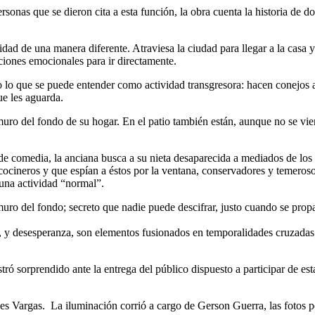
onas que se dieron cita a esta función, la obra cuenta la historia de do
idad de una manera diferente. Atraviesa la ciudad para llegar a la casa 
ciones emocionales para ir directamente.
 o lo que se puede entender como actividad transgresora: hacen conejos 
ue les aguarda.
 muro del fondo de su hogar. En el patio también están, aunque no se 
 de comedia, la anciana busca a su nieta desaparecida a mediados de los
s cocineros y que espían a éstos por la ventana, conservadores y temeroso
 una actividad “normal”.
muro del fondo; secreto que nadie puede descifrar, justo cuando se propa
to, y desesperanza, son elementos fusionados en temporalidades cruzadas
tró sorprendido ante la entrega del público dispuesto a participar de est
s Vargas. La iluminación corrió a cargo de Gerson Guerra, las fotos p